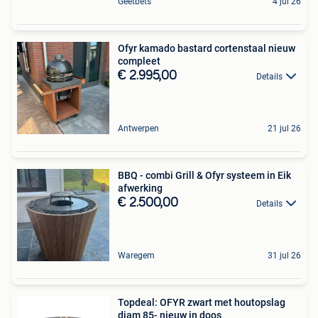
Geetbets
4 jul 26
Ofyr kamado bastard cortenstaal nieuw
compleet
€ 2.995,00
Details
Antwerpen
21 jul 26
BBQ - combi Grill & Ofyr systeem in Eik
afwerking
€ 2.500,00
Details
Waregem
31 jul 26
Topdeal: OFYR zwart met houtopslag
diam 85- nieuw in doos