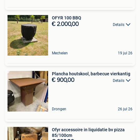
OFYR 100 BBQ
€ 2.000,00
Details
Mechelen
19 jul 26
Plancha houtskool, barbecue vierkantig
€ 900,00
Details
Drongen
26 jul 26
Ofyr accessoire in liquidatie bv pizza
85/100cm