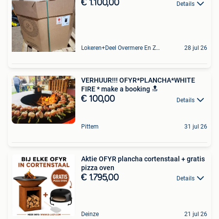
€ 1.100,00
Details
Lokeren+Deel Overmere En Zele
28 jul 26
VERHUUR!!! OFYR*PLANCHA*WHITE
FIRE * make a booking 🔝
€ 100,00
Details
Pittem
31 jul 26
Aktie OFYR plancha cortenstaal + gratis
pizza oven
€ 1.795,00
Details
Deinze
21 jul 26