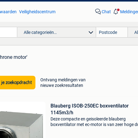
waarden
Veiligheidscentrum
Chat
Meldinge
Alle categorieën…
A
chrone motor'
Ontvang meldingen van
 je zoekopdracht
nieuwe zoekresultaten
Blauberg ISOB-250EC boxventilator
1145m3/h
Deze compacte en geisoleerde blauberg
boxventilator met ec-motor is van zeer hoge d
kwaliteit. De behuizing is gemaakt van
gegalvaniseerd staal. Inwendig is de behuizin