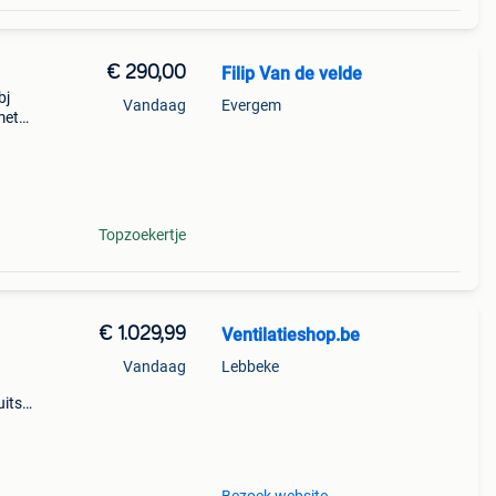
€ 290,00
Filip Van de velde
bj
Vandaag
Evergem
met
chte
Topzoekertje
€ 1.029,99
Ventilatieshop.be
Vandaag
Lebbeke
uitse
g