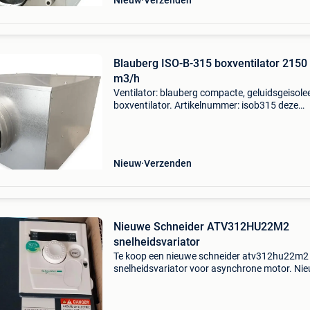
Nieuw
Verzenden
Blauberg ISO-B-315 boxventilator 2150
m3/h
Ventilator: blauberg compacte, geluidsgeisole
boxventilator. Artikelnummer: isob315 deze
compacte en geïsoleerde blauberg boxventilato
van zeer hoge duitse kwaliteit. De behuizing is
gemaakt v
Nieuw
Verzenden
Nieuwe Schneider ATV312HU22M2
snelheidsvariator
Te koop een nieuwe schneider atv312hu22m2
snelheidsvariator voor asynchrone motor. Nie
nooit gebruikt in originele verpakking tel:
0477962365