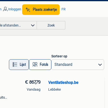
n
Inloggen
FR
Plaats zoekertje
lle afstanden…
Zoek
Sorteer op
Lijst
Foto’s
€ 867,79
Ventilatieshop.be
Vandaag
Lebbeke
uitse
g