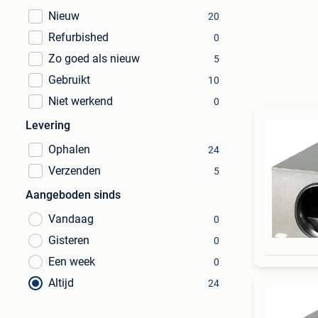
Nieuw
20
Refurbished
0
Zo goed als nieuw
5
Gebruikt
10
Niet werkend
0
Levering
Ophalen
24
Verzenden
5
Aangeboden sinds
Vandaag
0
Gisteren
0
Een week
0
Altijd
24