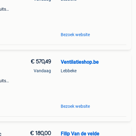
uitse
g
Bezoek website
€ 570,49
Ventilatieshop.be
Vandaag
Lebbeke
uitse
g
Bezoek website
€ 180,00
Filip Van de velde
VAc