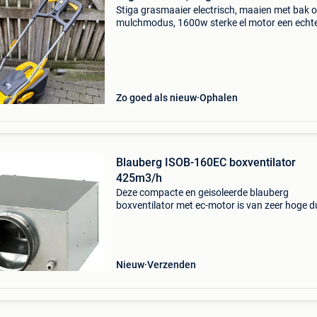
Stiga grasmaaier electrisch, maaien met bak o
mulchmodus, 1600w sterke el motor een echt
asynchrone motor (zonder koolborstels),40l
grasopvangbak en chassis in abs,dus geen
roest,40cm maaibreedte vo
Zo goed als nieuw
Ophalen
Blauberg ISOB-160EC boxventilator
425m3/h
Deze compacte en geisoleerde blauberg
boxventilator met ec-motor is van zeer hoge d
kwaliteit. De behuizing is gemaakt van
gegalvaniseerd staal. Inwendig is de behuizin
gevuld met een 30mm therm
Nieuw
Verzenden