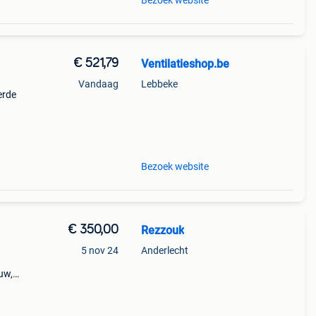
Bezoek website
€ 521,79
Ventilatieshop.be
Vandaag
Lebbeke
erde
r is
Bezoek website
€ 350,00
Rezzouk
5 nov 24
Anderlecht
uw,