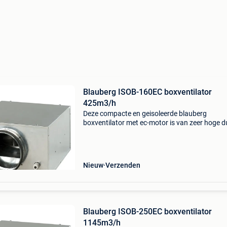
Blauberg ISOB-160EC boxventilator
425m3/h
Deze compacte en geisoleerde blauberg
boxventilator met ec-motor is van zeer hoge d
kwaliteit. De behuizing is gemaakt van
gegalvaniseerd staal. Inwendig is de behuizin
gevuld met een 30mm therm
Nieuw
Verzenden
Blauberg ISOB-250EC boxventilator
1145m3/h