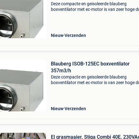
Deze compacte en geisoleerde blauberg
boxventilator met ec-motor is van zeer hoge d
kwaliteit. De behuizing is gemaakt van
gegalvaniseerd staal. Inwendig is de behuizin
gevuld met een 30mm therm
Nieuw
Verzenden
Blauberg ISOB-125EC boxventilator
357m3/h
Deze compacte en geisoleerde blauberg
boxventilator met ec-motor is van zeer hoge d
kwaliteit. De behuizing is gemaakt van
gegalvaniseerd staal. Inwendig is de behuizin
gevuld met een 30mm therm
Nieuw
Verzenden
El grasmaaier, Stiga Combi 40E. 230