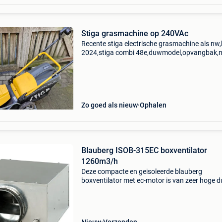
Stiga grasmachine op 240VAc
Recente stiga electrische grasmachine als nw,
2024,stiga combi 48e,duwmodel,opvangbak,
asynchrone motor, geen koolborstels,,,,,,,een e
motor,stalen chassis, highweels achteraan is
makkelijkri
Zo goed als nieuw
Ophalen
Blauberg ISOB-315EC boxventilator
1260m3/h
Deze compacte en geisoleerde blauberg
boxventilator met ec-motor is van zeer hoge d
kwaliteit. De behuizing is gemaakt van
gegalvaniseerd staal. Inwendig is de behuizin
gevuld met een 30mm therm