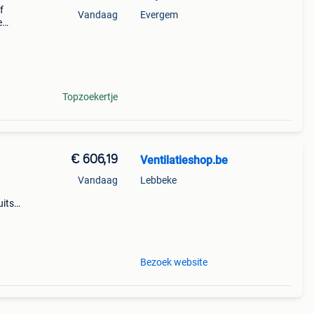
f
Vandaag
Evergem
e
Topzoekertje
€ 606,19
Ventilatieshop.be
Vandaag
Lebbeke
uitse
g
Bezoek website