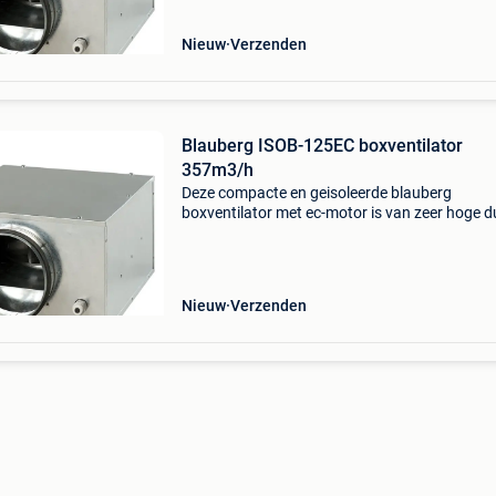
gevuld met een 30mm therm
Nieuw
Verzenden
Blauberg ISOB-125EC boxventilator
357m3/h
Deze compacte en geisoleerde blauberg
boxventilator met ec-motor is van zeer hoge d
kwaliteit. De behuizing is gemaakt van
gegalvaniseerd staal. Inwendig is de behuizin
gevuld met een 30mm therm
Nieuw
Verzenden