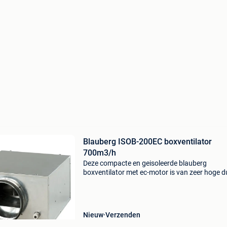
Blauberg ISOB-200EC boxventilator
700m3/h
Deze compacte en geisoleerde blauberg
boxventilator met ec-motor is van zeer hoge d
kwaliteit. De behuizing is gemaakt van
gegalvaniseerd staal. Inwendig is de behuizin
gevuld met een 30mm therm
Nieuw
Verzenden