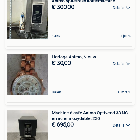
Animo optiefresh koffiemachine
€ 300,00
Details
Genk
1 jul 26
Horloge Animo ,Nieuw
€ 30,00
Details
Balen
16 mrt 25
Machine à café Animo Optivend 33 NG
en acier inoxydable, 230
€ 695,00
Details