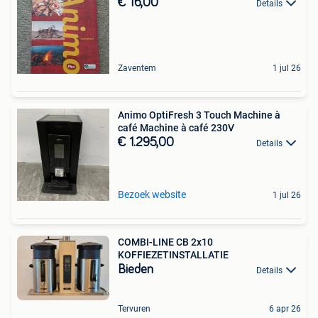
€ 16,00
Details
Zaventem
1 jul 26
Animo OptiFresh 3 Touch Machine à
café Machine à café 230V
€ 1.295,00
Details
Bezoek website
1 jul 26
COMBI-LINE CB 2x10
KOFFIEZETINSTALLATIE
Bieden
Details
Tervuren
6 apr 26