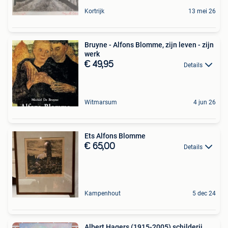
Kortrijk
13 mei 26
Bruyne - Alfons Blomme, zijn leven - zijn
werk
€ 49,95
Details
Witmarsum
4 jun 26
Ets Alfons Blomme
€ 65,00
Details
Kampenhout
5 dec 24
Albert Hagers (1915-2005) schilderij