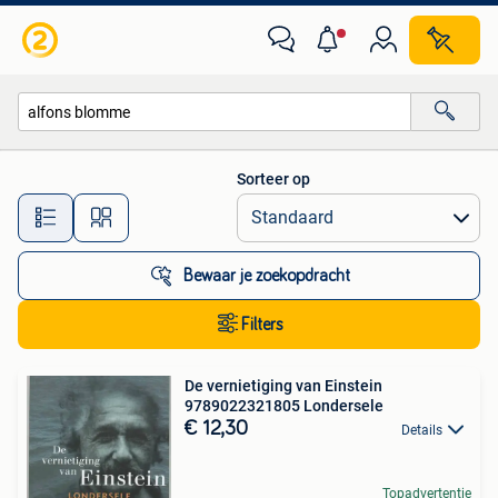
Alle categorieën…
Sorteer op
Alle afstanden…
Bewaar je zoekopdracht
Filters
De vernietiging van Einstein
9789022321805 Londersele
€ 12,30
Details
Topadvertentie