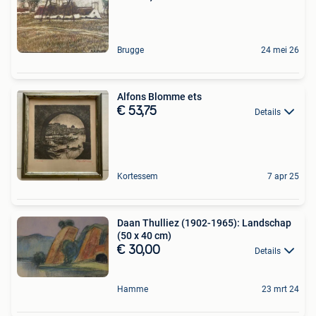
Brugge
24 mei 26
Alfons Blomme ets
€ 53,75
Details
Kortessem
7 apr 25
Daan Thulliez (1902-1965): Landschap
(50 x 40 cm)
€ 30,00
Details
Hamme
23 mrt 24