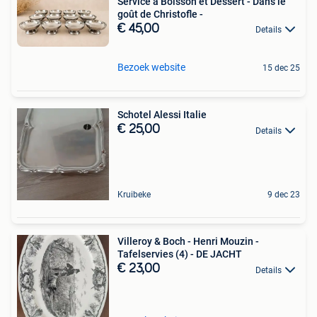
Service à Boisson et Dessert - Dans le
goût de Christofle -
€ 45,00
Details
Bezoek website
15 dec 25
Schotel Alessi Italie
€ 25,00
Details
Kruibeke
9 dec 23
Villeroy & Boch - Henri Mouzin -
Tafelservies (4) - DE JACHT
€ 23,00
Details