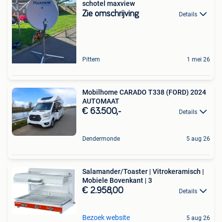
schotel maxview
Zie omschrijving
Details
Pittem
1 mei 26
Mobilhome CARADO T338 (FORD) 2024
AUTOMAAT
€ 63.500,-
Details
Dendermonde
5 aug 26
Salamander/Toaster | Vitrokeramisch |
Mobiele Bovenkant | 3
€ 2.958,00
Details
Bezoek website
5 aug 26