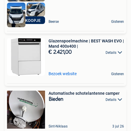
SUPER KOOPJE
Beerse
Gisteren
Glazenspoelmachine | BEST WASH EVO |
Mand 400x400 |
€ 2.421,00
Details
Bezoek website
Gisteren
Automatische schotelantenne camper
Bieden
Details
Sint-Niklaas
3 jul 26