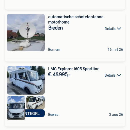
automatische schotelantenne
motorhome
Bieden
Details
Bornem
16 mrt 26
LMC Explorer I605 Sportline
€ 48.995,-
Details
MOOIE INTEGRALE
Beerse
3 aug 26