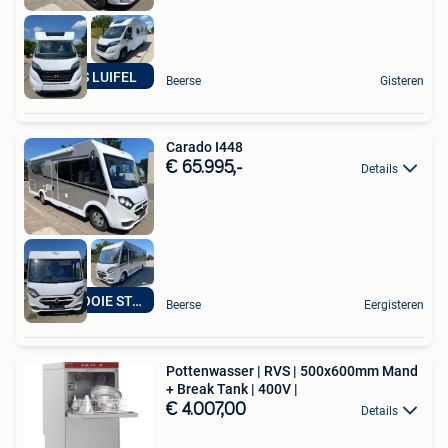
GRATIS LUIFEL
Beerse
Gisteren
Carado I448
€ 65.995,-
Details
ZEER MOOIE STAAT
Beerse
Eergisteren
Pottenwasser | RVS | 500x600mm Mand
+ Break Tank | 400V |
€ 4.007,00
Details