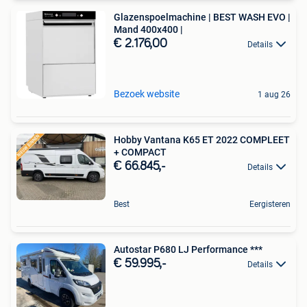
Glazenspoelmachine | BEST WASH EVO |
Mand 400x400 |
€ 2.176,00
Details
Bezoek website
1 aug 26
Hobby Vantana K65 ET 2022 COMPLEET
+ COMPACT
€ 66.845,-
Details
Best
Eergisteren
Autostar P680 LJ Performance ***
€ 59.995,-
Details