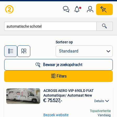
Alle categorieën…
Sorteer op
Alle afstanden…
Bewaar je zoekopdracht
Filters
ACROSS AERO VIP 690LD FIAT
Automatique/ Automaat New
€ 75.527,-
Details
Topadvertentie
Bezoek website
Vandaag