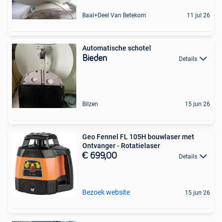
Baal+Deel Van Betekom
11 jul 26
Automatische schotel
Bieden
Details
Bilzen
15 jun 26
Geo Fennel FL 105H bouwlaser met
Ontvanger - Rotatielaser
€ 699,00
Details
Bezoek website
15 jun 26