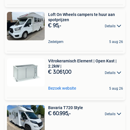
Loft On Wheels campers te huur aan
spotprijzen
€ 95,-
Details
Zedelgem
5 aug 26
Vitrokeramisch Element | Open Kast |
2.2kW |
€ 3.061,00
Details
Bezoek website
5 aug 26
Bavaria T720 Style
€ 60.995,-
Details