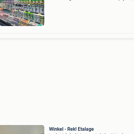
stuur een bericht. Deze wandkoelingen horen
aangesloten te worden aan een externe motor
Winkel - Rek! Etalage