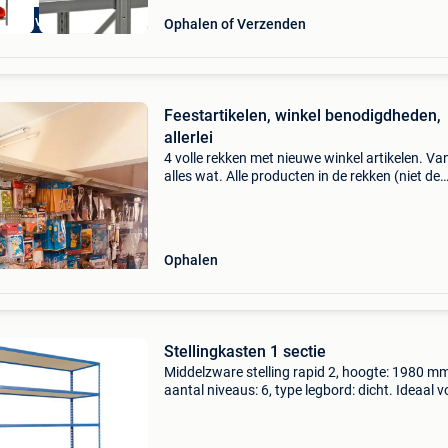
extra voordelig
Ophalen of Verzenden
Feestartikelen, winkel benodigdheden,
allerlei
4 volle rekken met nieuwe winkel artikelen. Va
alles wat. Alle producten in de rekken (niet de
rekken zelf) voor het klein prijsje van 450€.
Ophalen
Stellingkasten 1 sectie
Middelzware stelling rapid 2, hoogte: 1980 mm
aantal niveaus: 6, type legbord: dicht. Ideaal v
magazijnen of werkplaatsen. - Industriële stell
eenvoudig en robuust voor het opslaan van
middelz