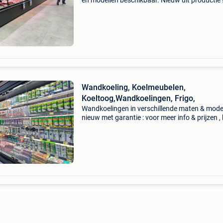
en modellen beschikbaar. Nieuw uit productie !
of stuur een bericht voor meer info en prijzen.
toonbanken horen aangesloten te worden op 
Wandkoeling, Koelmeubelen,
Koeltoog,Wandkoelingen, Frigo,
Wandkoelingen in verschillende maten & mode
nieuw met garantie : voor meer info & prijzen , 
stuur een bericht. Deze wandkoelingen horen
aangesloten te worden aan een externe motor