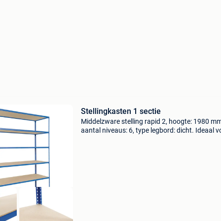
Stellingkasten 1 sectie
Middelzware stelling rapid 2, hoogte: 1980 mm
aantal niveaus: 6, type legbord: dicht. Ideaal v
magazijnen of werkplaatsen. - Industriële stell
eenvoudig en robuust voor het opslaan van
middelz