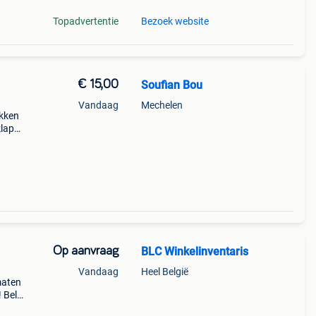
Topadvertentie
Bezoek website
€ 15,00
Soufian Bou
Vandaag
Mechelen
ekken
lapt
voor
 om
Op aanvraag
BLC Winkelinventaris
Vandaag
Heel België
maten
 Bel
 Deze