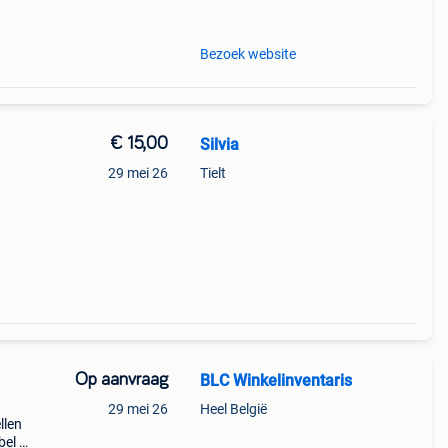
een
Bezoek website
€ 15,00
Silvia
29 mei 26
Tielt
Op aanvraag
BLC Winkelinventaris
29 mei 26
Heel België
llen
bel of