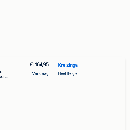
€ 164,95
Kruizinga
,
Vandaag
Heel België
oor
ing,