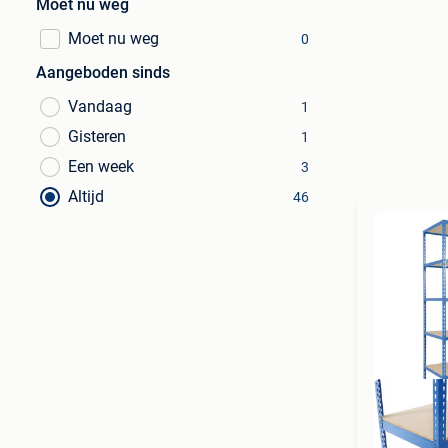
Moet nu weg
Moet nu weg
0
Aangeboden sinds
Vandaag
1
Gisteren
1
Een week
3
Altijd
46