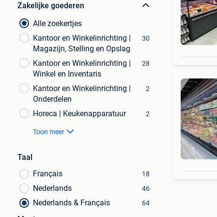
Zakelijke goederen
Alle zoekertjes
Kantoor en Winkelinrichting |
30
Magazijn, Stelling en Opslag
Kantoor en Winkelinrichting |
28
Winkel en Inventaris
Kantoor en Winkelinrichting |
2
Onderdelen
Horeca | Keukenapparatuur
2
Toon meer
Taal
Français
18
Nederlands
46
Nederlands & Français
64