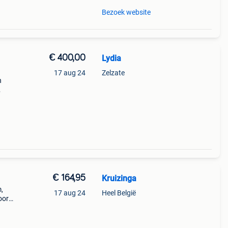
Bezoek website
€ 400,00
Lydia
17 aug 24
Zelzate
n
€ 164,95
Kruizinga
,
17 aug 24
Heel België
oor
ing,