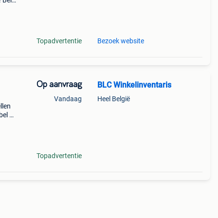
 Bel
 Deze
een
Topadvertentie
Bezoek website
Op aanvraag
BLC Winkelinventaris
Vandaag
Heel België
llen
bel of
 u
Topadvertentie