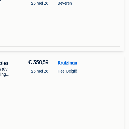
f
26 mei 26
Beveren
€ 350,59
Kruizinga
cties
 tüv
26 mei 26
Heel België
ling
n is