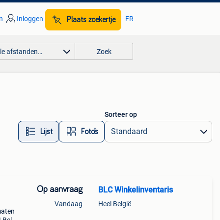
n
Inloggen
FR
Plaats zoekertje
lle afstanden…
Zoek
Sorteer op
Lijst
Foto’s
Op aanvraag
BLC Winkelinventaris
Vandaag
Heel België
maten