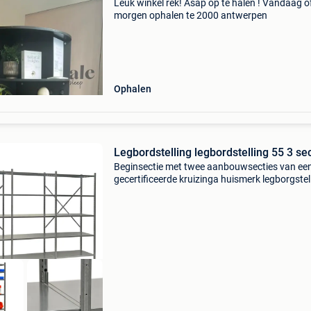
Leuk winkel rek! Asap op te halen ! Vandaag o
morgen ophalen te 2000 antwerpen
Ophalen
Legbordstelling legbordstelling 55 3 se
Beginsectie met twee aanbouwsecties van een
gecertificeerde kruizinga huismerk legborgstel
van hoogwaardige kwaliteit. De opslagstelling
heeft een laadvermogen van 90 kg per etage e
zeer g