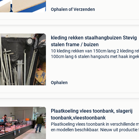
extra voordelig
Ophalen of Verzenden
kleding rekken staalhangbuizen Stevig
stalen frame / buizen
10 kleding rekken van 150cm lang 2 kleding r
100cm lang 6 stalen hangouts met haak ingek
150cm ( uitgeschoven 250cm verlengstukken 
de kleding rekken 2x 150cm kom gerust langs
te kijke
Ophalen
Plaatkoeling vlees toonbank, slagerij
toonbank,vleestoonbank
Plaatkoeling vlees toonbank in verschillende 
en modellen beschikbaar. Nieuw uit productie !
of stuur een bericht voor meer info en prijzen.