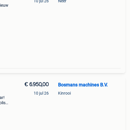
10 jul 26
Neer
nieuw
2.544
€ 6.950,00
Bosmans machines B.V.
10 jul 26
Kinrooi
ar!
olis
- Ex