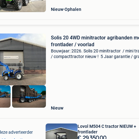
80pk tractoren hebben geen
Nieuw
Ophalen
Solis 20 4WD minitractor agribanden m
frontlader / voorlad
Bouwjaar: 2026. Solis 20 minitractor / mini tr
/ compacttractor nieuw ! 5 Jaar garantie / gr
levering in heel nl / belgië 3 cilinder 18.5 Pk
mitsubishi motormet stuurbekrachtiging / ser
Nieuw
Lovol M504 C tractor NIEUW +
frontlader
deze adverteerder
€ 29.350,00