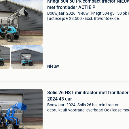
Knegt 504 50 PK compact tractor NIEU
met frontlader ACTIE P
Bouwjaar: 2026. Nieuw | knegt 504 g3 | 50 pk 
| actieprijs € 23.500,- Excl. Btwontdek de
veelzijdigheid van de nieuwe knegt 504 g3. De
krachtige 50 pk tractor combineert vermogen,
comfort
Nieuw
Solis 26 HST minitractor met frontlade
2024 43 uur
Bouwjaar: 2024. Solis 26 hst minitractor
gebruikt uit voorraad leverbaar! Ook lease mog
voor ondernemers in nl en be! Model 26 hstbj
202443 draaiurenaandrijving hydrostatisch4-
wielaangedreven1 x