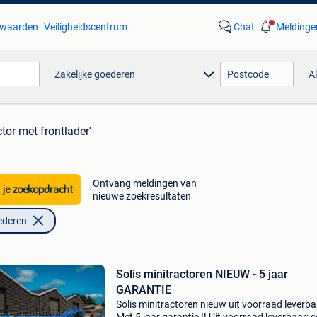
waarden
Veiligheidscentrum
Chat
Meldinge
Zakelijke goederen
A
ctor met frontlader'
Ontvang meldingen van
 je zoekopdracht
nieuwe zoekresultaten
ederen
Solis minitractoren NIEUW - 5 jaar
GARANTIE
Solis minitractoren nieuw uit voorraad leverba