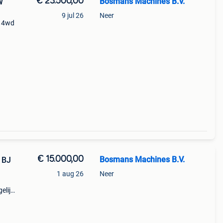
€ 23.500,00
Bosmans Machines B.V.
W
9 jul 26
Neer
| 4wd
ze
€ 15.000,00
Bosmans Machines B.V.
r BJ
1 aug 26
Neer
elijk