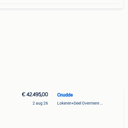
€ 42.495,00
Cnudde
2 aug 26
Lokeren+Deel Overmere En Zele
z