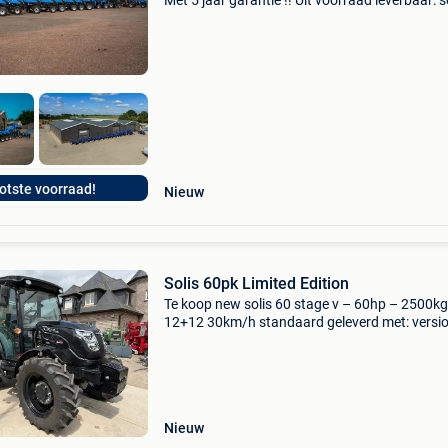
Met 5 jaar garantie !! Uit voorraad leverbaar: s
16 vanaf €6950,- ex btw solis 20 vanaf €8050.
btw solis 22 vanaf €8150.- Ex bt
otste voorraad!
Nieuw
Solis 60pk Limited Edition
Te koop new solis 60 stage v – 60hp – 2500kg
12+12 30km/h standaard geleverd met: versi
cabine / cabine versie - airco – 4wd radiaalb
320/70r24 480/70r28 frontgewichten
automatische hefarmenv
Nieuw