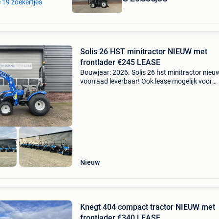
e 19 zoekertjes
Solis 26 HST minitractor NIEUW met
frontlader €245 LEASE
Bouwjaar: 2026. Solis 26 hst minitractor nieuw
voorraad leverbaar! Ook lease mogelijk voor
ondernemers in nl en be! 5 Jaar garantie / gra
levering in heel nl en belgië model 26 hstbj 202
Nieuw
Knegt 404 compact tractor NIEUW met
frontlader €340 LEASE