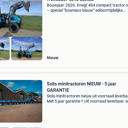
Bouwjaar: 2026. Knegt 404 compact tractor 
– special “bosmans blauw” edition!tijdelijke
actieprijs:€22.500,- Excl. Btw compleet
uitgevoerd!40 Pk dieselmotor4wd aandrijving
Cc... Knegt 4
Nieuw
Solis minitractoren NIEUW - 5 jaar
GARANTIE
Solis minitractoren nieuw uit voorraad leverba
Met 5 jaar garantie !! Uit voorraad leverbaar: s
16 vanaf €6950,- ex btw solis 20 vanaf €8050.
btw solis 22 vanaf €8150.- Ex bt