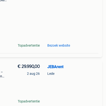
olis
- Ex
Topadvertentie
Bezoek website
€ 29.990,00
JEBArent
 –
2 aug 26
Lede
on
anden
Topadvertentie