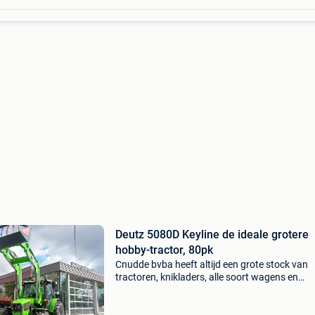
Deutz 5080D Keyline de ideale grotere
hobby-tractor, 80pk
Cnudde bvba heeft altijd een grote stock van
tractoren, knikladers, alle soort wagens en
machines waardoor we een betere prijs en
beschikbaarheid garanderen. De nieuwe deut