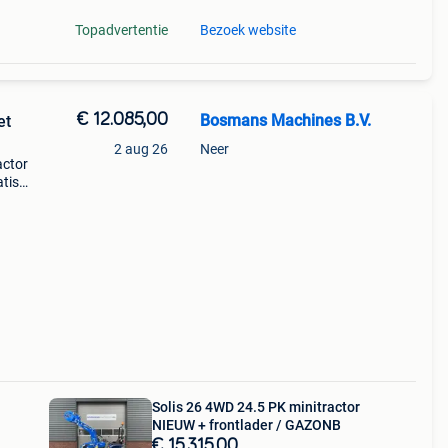
Topadvertentie
Bezoek website
€ 12.085,00
Bosmans Machines B.V.
et
2 aug 26
Neer
actor
atis
vost
Solis 26 4WD 24.5 PK minitractor
NIEUW + frontlader / GAZONB
€ 15.315,00