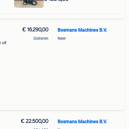
€ 16.290,00
Bosmans Machines B.V.
Gisteren
Neer
 uit
tis
6... S
€ 22.500,00
Bosmans Machines B.V.