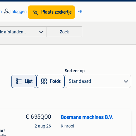
n
Inloggen
FR
Plaats zoekertje
lle afstanden…
Zoek
Sorteer op
Lijst
Foto’s
€ 6.950,00
Bosmans machines B.V.
2 aug 26
Kinrooi
ar!