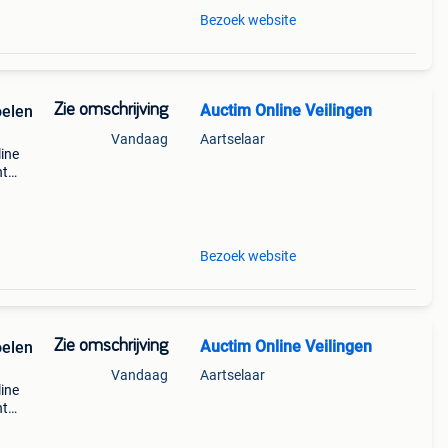
Bezoek website
Zie omschrijving
Auctim Online Veilingen
oelen
Vandaag
Aartselaar
line
ht
bied
Bezoek website
Zie omschrijving
Auctim Online Veilingen
oelen
Vandaag
Aartselaar
line
ht
bied