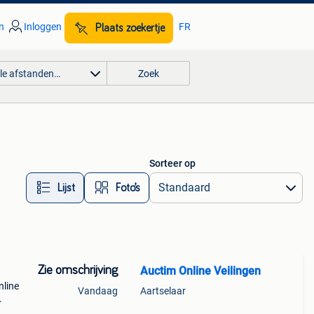
n
Inloggen
FR
Plaats zoekertje
lle afstanden…
Zoek
Sorteer op
Lijst
Foto’s
Zie omschrijving
Auctim Online Veilingen
nline
Vandaag
Aartselaar
 mee.