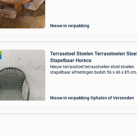
Haast je, want de veiling loopt af op 12.08.20
Nieuw in verpakking
Terrasstoel Stoelen Terrasstoelen Stoe
Stapelbaar Horeca
Nieuw terrasstoel terrasstoelen stoel stoelen
stapelbaar afmetingen bxdxh 56 x 46 x 85 cm
zithoogte 43 cm prijs is per stuk en excl. 21% 
art. Nr. 8016 De verzendkosten binnen be voor
artikel z
Nieuw in verpakking
Ophalen of Verzenden