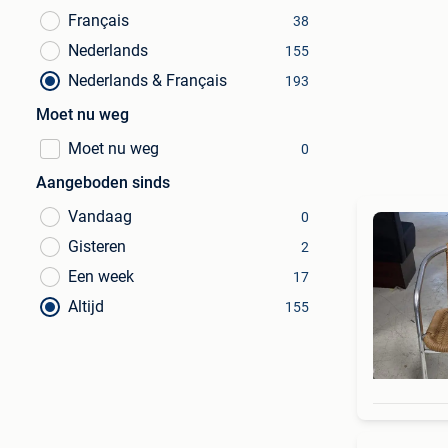
Français
38
Nederlands
155
Nederlands & Français
193
Moet nu weg
Moet nu weg
0
Aangeboden sinds
Vandaag
0
Gisteren
2
Een week
17
Altijd
155