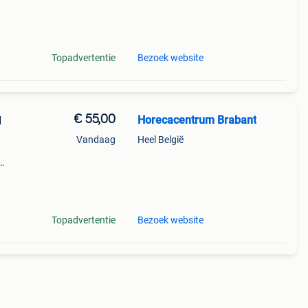
26 12
Topadvertentie
Bezoek website
€ 55,00
Horecacentrum Brabant
l
Vandaag
Heel België
Btw
 dit
Topadvertentie
Bezoek website