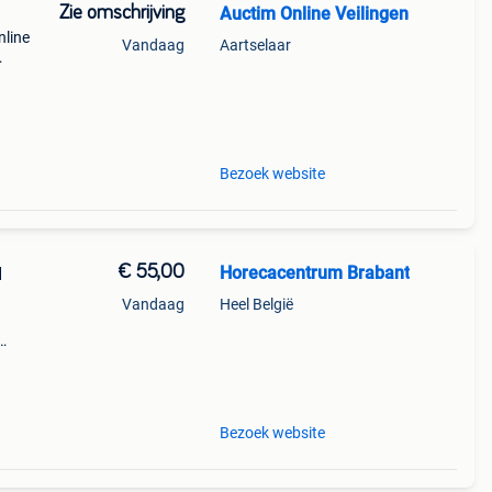
Zie omschrijving
Auctim Online Veilingen
nline
Vandaag
Aartselaar
 mee.
26 12
Bezoek website
€ 55,00
Horecacentrum Brabant
l
Vandaag
Heel België
Btw
 dit
Bezoek website