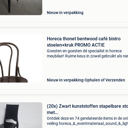
Nieuw in verpakking
Horeca thonet bentwood café bistro
stoelen+kruk PROMO ACTIE
Goesten en goesten dé specialist in horeca
meubilair! Ruime keus in zowel gebruikt als n
met grote voorraad!! Wij hebben diverse mode
van de bekendste producenten, ook een ruime
aan maatw
Nieuw in verpakking
Ophalen of Verzenden
(20x) Zwart kunststoffen stapelbare st
met...
Ontdek deze en 74 gerelateerde items in de on
veiling horeca_&_eventmateriaal_sound_&_lig