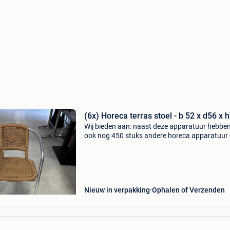
(6x) Horeca terras stoel - b 52 x d56 x 
Wij bieden aan: naast deze apparatuur hebben
ook nog 450 stuks andere horeca apparatuur
voorraad kijk ook op onze website
horecaprofessionalcenter punt nl, om direct te
kunnen bestellen. Wij bi
Nieuw in verpakking
Ophalen of Verzenden