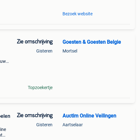
Bezoek website
Zie omschrijving
Goesten & Goesten Belgie
Gisteren
Mortsel
ieuw
llen
 keus
Topzoekertje
Zie omschrijving
Auctim Online Veilingen
oelen
Gisteren
Aartselaar
line
ht