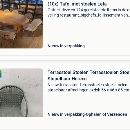
(10x) Tafel met stoelen Leta
Ontdek deze en 124 gerelateerde items in de o
veiling restaurant_bigchefs_faillissement van
auctim. Registreer je gratis op auctim en bied
Haast je, want de veiling loopt af op 12.08.20
Nieuw in verpakking
Terrasstoel Stoelen Terrasstoelen Stoe
Stapelbaar Horeca
Nieuw terrasstoel terrasstoelen stoel stoelen
stapelbaar afmetingen bxdxh 56 x 46 x 85 cm
zithoogte 43 cm prijs is per stuk en excl. 21% 
art. Nr. 8016 De verzendkosten binnen be voor
artikel z
Nieuw in verpakking
Ophalen of Verzenden