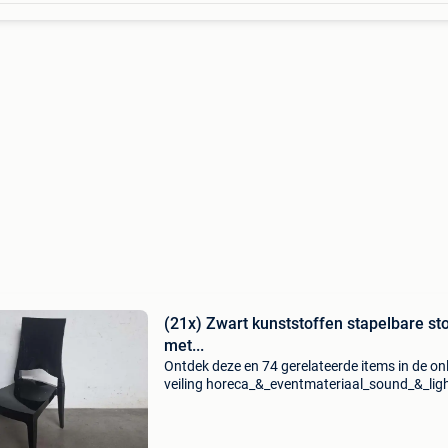
(21x) Zwart kunststoffen stapelbare st
met...
Ontdek deze en 74 gerelateerde items in de on
veiling horeca_&_eventmateriaal_sound_&_lig
van auctim. Registreer je gratis op auctim en 
mee. Haast je, want de veiling loopt af op 14