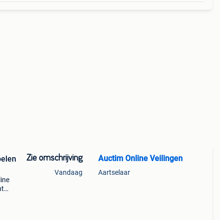
Zie omschrijving
Auctim Online Veilingen
oelen
Vandaag
Aartselaar
line
ht
bied