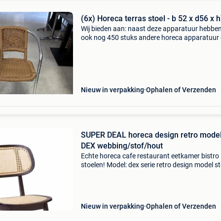
(6x) Horeca terras stoel - b 52 x d56 x 
Wij bieden aan: naast deze apparatuur hebben
ook nog 450 stuks andere horeca apparatuur
voorraad kijk ook op onze website
horecaprofessionalcenter punt nl, om direct te
kunnen bestellen. Wij bi
Nieuw in verpakking
Ophalen of Verzenden
SUPER DEAL horeca design retro mode
DEX webbing/stof/hout
Echte horeca cafe restaurant eetkamer bistro
stoelen! Model: dex serie retro design model st
barkruk aantal: voorraad 350 stuks of op best
kleur: naar eigen keus tot aan antiek finish ext
Nieuw in verpakking
Ophalen of Verzenden