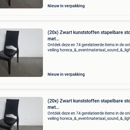
Nieuw in verpakking
(20x) Zwart kunststoffen stapelbare st
met...
Ontdek deze en 74 gerelateerde items in de on
veiling horeca_&_eventmateriaal_sound_&_lig
van auctim. Registreer je gratis op auctim en 
mee. Haast je, want de veiling loopt af op 14
Nieuw in verpakking
(20x) Zwart kunststoffen stapelbare st
met...
Ontdek deze en 74 gerelateerde items in de on
veiling horeca_&_eventmateriaal_sound_&_lig
van auctim. Registreer je gratis op auctim en 
mee. Haast je, want de veiling loopt af op 14