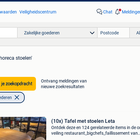
waarden
Veiligheidscentrum
Chat
Meldinge
Zakelijke goederen
A
'horeca stoelen'
Ontvang meldingen van
 je zoekopdracht
nieuwe zoekresultaten
ederen
(10x) Tafel met stoelen Leta
Ontdek deze en 124 gerelateerde items in de o
veiling restaurant_bigchefs_faillissement van
auctim. Registreer je gratis op auctim en bied