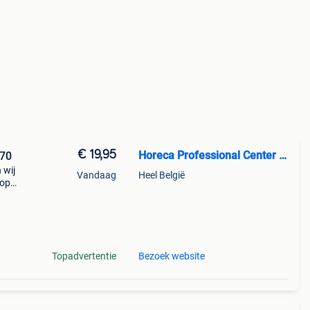
€ 19,95
Horeca Professional Center BV
h70
 wij
Vandaag
Heel België
 op
Topadvertentie
Bezoek website