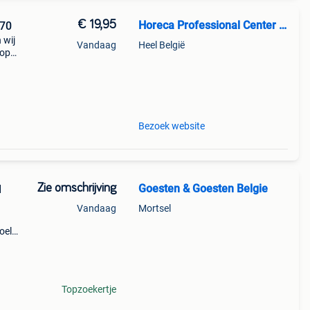
€ 19,95
Horeca Professional Center BV
h70
 wij
Vandaag
Heel België
 op
Bezoek website
Zie omschrijving
Goesten & Goesten Belgie
l
Vandaag
Mortsel
oel
elling
ra:
Topzoekertje