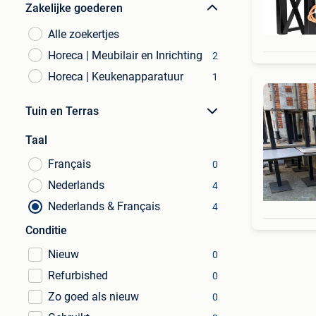
Zakelijke goederen
Alle zoekertjes
Horeca | Meubilair en Inrichting
2
Horeca | Keukenapparatuur
1
Tuin en Terras
Taal
Français
0
Nederlands
4
Nederlands & Français
4
Conditie
Nieuw
0
Refurbished
0
Zo goed als nieuw
0