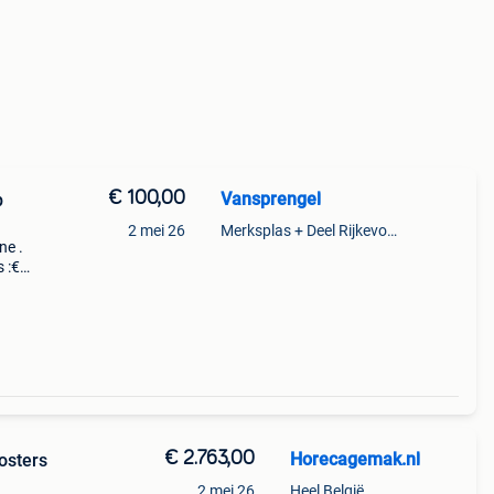
€ 100,00
Vansprengel
p
2 mei 26
Merksplas + Deel Rijkevorsel
ne .
 :€
€ 2.763,00
Horecagemak.nl
osters
2 mei 26
Heel België