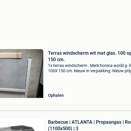
Terras windscherm wit met glas. 100 o
150 cm.
1x terras windscherm . Merk:horeca world g- li
100X 150 cm. Nieuw in verpakking. Nieuw prijs
288,95
Ophalen
Barbecue | ATLANTA | Propaangas | Ro
(1100x500) | 3