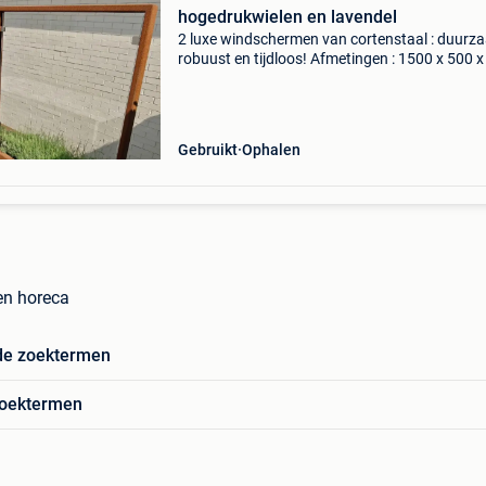
hogedrukwielen en lavendel
2 luxe windschermen van cortenstaal : duurz
robuust en tijdloos! Afmetingen : 1500 x 500 
mm (l x b x h) - originele corten-a plaat - 8mm
gehard glas in rvs 316 glasklemmen - verdiept
hoged
Gebruikt
Ophalen
n horeca
de zoektermen
zoektermen