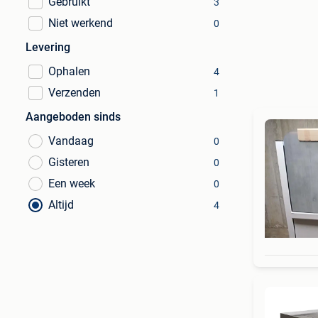
Gebruikt
3
Niet werkend
0
Levering
Ophalen
4
Verzenden
1
Aangeboden sinds
Vandaag
0
Gisteren
0
Een week
0
Altijd
4