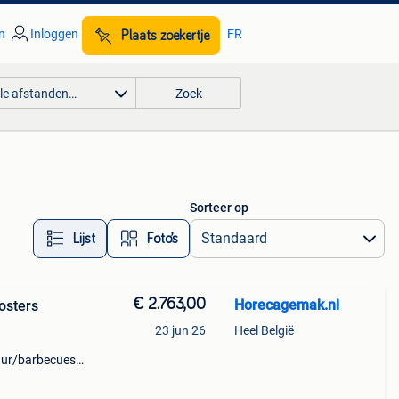
n
Inloggen
FR
Plaats zoekertje
lle afstanden…
Zoek
Sorteer op
Lijst
Foto’s
€ 2.763,00
Horecagemak.nl
osters
23 jun 26
Heel België
ur/barbecues/)
ontwerp. De