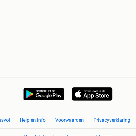
esvol
Help en info
Voorwaarden
Privacyverklaring