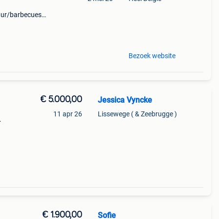
ur/barbecues/)
ontwerp. De
Bezoek website
€ 5.000,00
Jessica Vyncke
11 apr 26
Lissewege ( & Zeebrugge )
las
€ 1.900,00
Sofie