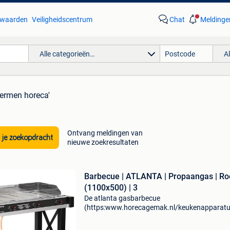
waarden
Veiligheidscentrum
Chat
Meldinge
Alle categorieën…
A
ermen horeca'
Ontvang meldingen van
 je zoekopdracht
nieuwe zoekresultaten
Barbecue | ATLANTA | Propaangas | Ro
(1100x500) | 3
De atlanta gasbarbecue
(https:www.horecagemak.nl/keukenapparatu
van hendi is energiezuinig dankzij het gesloten
brandersysteem en het warmtevasthoudende 