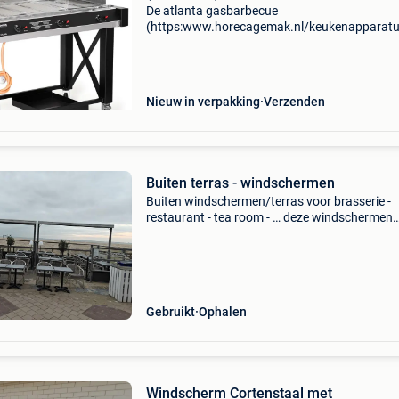
De atlanta gasbarbecue
(https:www.horecagemak.nl/keukenapparatu
van hendi is energiezuinig dankzij het gesloten
brandersysteem en het warmtevasthoudende 
windbestendige brande
Nieuw in verpakking
Verzenden
Buiten terras - windschermen
Buiten windschermen/terras voor brasserie -
restaurant - tea room - … deze windschermen
bestaan uit een aluminium frame met een
onderaan houten (padoek/iroko) panelen en g
bovenaan. Kan ook voorzie
Gebruikt
Ophalen
Windscherm Cortenstaal met