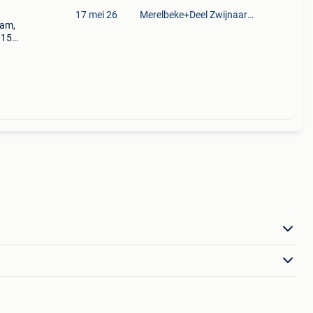
17 mei 26
Merelbeke+Deel Zwijnaarde
aam,
x 1500
e