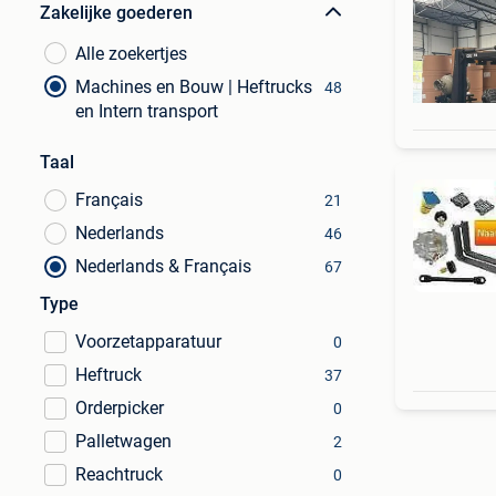
Zakelijke goederen
Alle zoekertjes
Machines en Bouw | Heftrucks
48
en Intern transport
Taal
Français
21
Nederlands
46
Nederlands & Français
67
Type
Voorzetapparatuur
0
Heftruck
37
Orderpicker
0
Palletwagen
2
Reachtruck
0