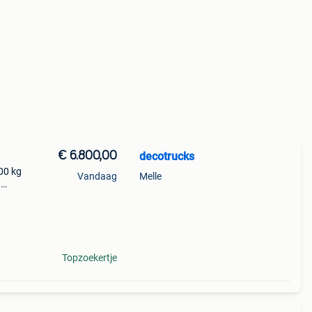
€ 6.800,00
decotrucks
500 kg
Vandaag
Melle
n
dienst
 tr
Topzoekertje