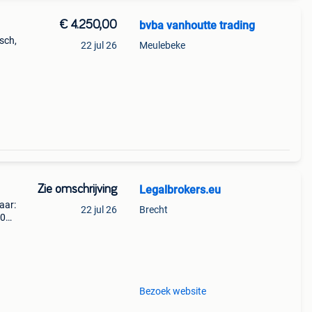
€ 4.250,00
bvba vanhoutte trading
isch,
22 jul 26
Meulebeke
74507
Zie omschrijving
Legalbrokers.eu
)
aar:
22 jul 26
Brecht
00
is in
e
Bezoek website