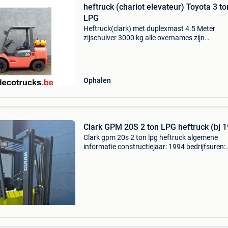
heftruck (chariot elevateur) Toyota 3 to
LPG
Heftruck(clark) met duplexmast 4.5 Meter
zijschuiver 3000 kg alle overnames zijn
bespreekbaar eigen servicedienst kan gelever
worden (tegen meerprijs) niet alle trucks staa
geadverteerd,vraag inlich
Ophalen
Clark GPM 20S 2 ton LPG heftruck (bj 
Clark gpm 20s 2 ton lpg heftruck algemene
informatie constructiejaar: 1994 bedrijfsuren:
8.679 Functioneel hefcapaciteit: 2.000 Kg
hefhoogte: 303 cm maximale doorrijhoogte: 2
cm ce markering: ja sta