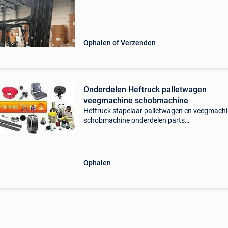
werkende staat en wordt nog gebruikt door d
verkopen
Ophalen of Verzenden
Onderdelen Heftruck palletwagen
veegmachine schobmachine
Heftruck stapelaar palletwagen en veegmach
schobmachine onderdelen parts
heftruckservice.com levert heftruck onderdele
heftruckparts voor alle merken intern transpor
veeg / schrob machines.
Ophalen