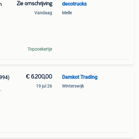
Zie omschrijving
decotrucks
n
Vandaag
Melle
d
n
Topzoekertje
€ 6.200,00
Damkot Trading
1994)
19 jul 26
Winterswijk
14