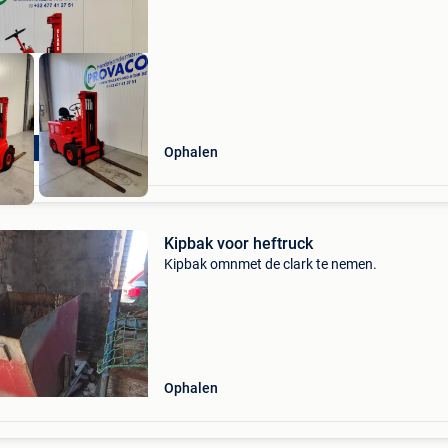
uitzonderlijke staat en is
vaco - Ledegem
Ophalen
Kipbak voor heftruck
Kipbak omnmet de clark te nemen.
Ophalen