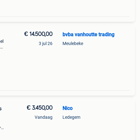
€ 14.500,00
bvba vanhoutte trading
el
3 jul 26
Meulebeke
€ 3.450,00
Nico
s
Vandaag
Ledegem
