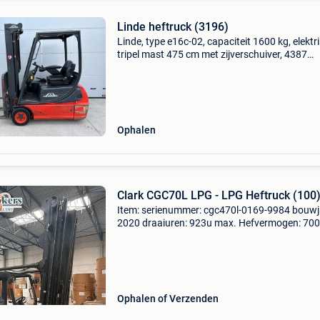
Linde heftruck (3196)
Linde, type e16c-02, capaciteit 1600 kg, elektr
tripel mast 475 cm met zijverschuiver, 4387
afgelezen werkuren, bouwjaar 2002, goed
werkend. Prijs exclusief 21% btw gsm: 04752
heftruck, clar
Ophalen
Clark CGC70L LPG - LPG Heftruck (100
Item: serienummer: cgc470l-0169-9984 bouwj
2020 draaiuren: 923u max. Hefvermogen: 70
kg||side shift|vorkenversteller|rotator||heftruck 
werkende staat en wordt nog gebruikt door d
verkopen
Ophalen of Verzenden