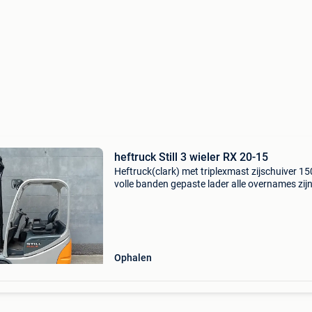
heftruck Still 3 wieler RX 20-15
Heftruck(clark) met triplexmast zijschuiver 1
volle banden gepaste lader alle overnames zij
bespreekbaar prijs op aanvraag eigen service
kan geleverd worden (tegen meerprijs) niet alle
Ophalen