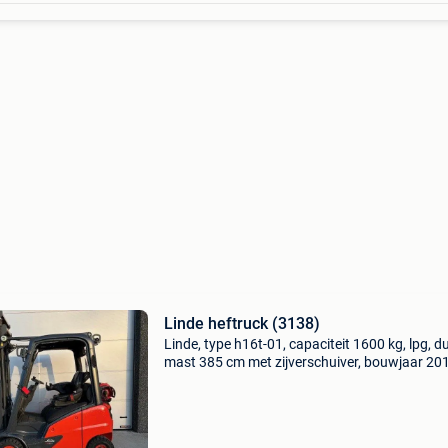
Linde heftruck (3138)
Linde, type h16t-01, capaciteit 1600 kg, lpg, d
mast 385 cm met zijverschuiver, bouwjaar 20
6193 afgelezen werkuren, prijs exclusief 21% 
gsm: 0475274507 heftruck, clark, chariot
élévarteur