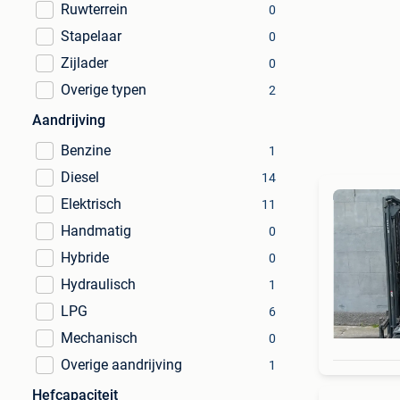
Ruwterrein
0
Stapelaar
0
Zijlader
0
Overige typen
2
Aandrijving
Benzine
1
Diesel
14
Elektrisch
11
Handmatig
0
Hybride
0
Hydraulisch
1
LPG
6
Mechanisch
0
Overige aandrijving
1
Hefcapaciteit