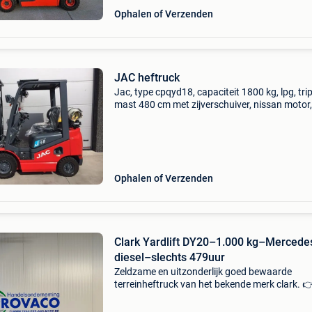
Ophalen of Verzenden
JAC heftruck
Jac, type cpqyd18, capaciteit 1800 kg, lpg, trip
mast 480 cm met zijverschuiver, nissan motor,
nieuwe machine, prijs exclusief btw 21% gsm:
0475274507 heftruck, chariot élévateur, clark,
forklift, s
Ophalen of Verzenden
Clark Yardlift DY20–1.000 kg–Mercede
diesel–slechts 479uur
Zeldzame en uitzonderlijk goed bewaarde
terreinheftruck van het bekende merk clark. 
Clark yardlift dy20 uit 1966. Deze prachtige
klassieke heftruck verkeert in werkelijk