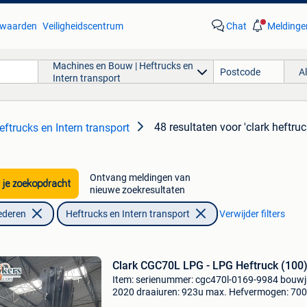
waarden
Veiligheidscentrum
Chat
Meldinge
Machines en Bouw | Heftrucks en
A
Intern transport
48 resultaten
voor 'clark heftruc
ftrucks en Intern transport
Ontvang meldingen van
 je zoekopdracht
nieuwe zoekresultaten
ederen
Heftrucks en Intern transport
Verwijder filters
Clark CGC70L LPG - LPG Heftruck (100
Item: serienummer: cgc470l-0169-9984 bouwj
2020 draaiuren: 923u max. Hefvermogen: 70
kg||side shift|vorkenversteller|rotator||heftruck 