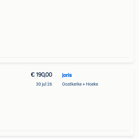
€ 190,00
joris
30 jul 26
Oostkerke + Hoeke