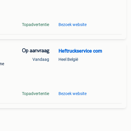
e
Topadvertentie
Bezoek website
Op aanvraag
Heftruckservice com
Vandaag
Heel België
ine
n en
t en
Topadvertentie
Bezoek website