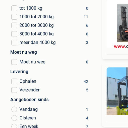
tot 1000 kg
0
1000 tot 2000 kg
11
2000 tot 3000 kg
6
3000 tot 4000 kg
0
meer dan 4000 kg
3
Moet nu weg
Moet nu weg
0
Levering
Ophalen
42
Verzenden
5
Aangeboden sinds
Vandaag
1
Gisteren
4
Een week
7