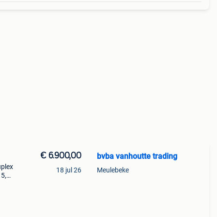
€ 6.900,00
bvba vanhoutte trading
uplex
18 jul 26
Meulebeke
15,
btw