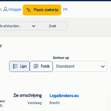
n
Inloggen
FR
Plaats zoekertje
lle afstanden…
Zoek
k'
Sorteer op
Lijst
Foto’s
Zie omschrijving
Legalbrokers.eu
)
aar:
Vandaag
Brecht
00
is in