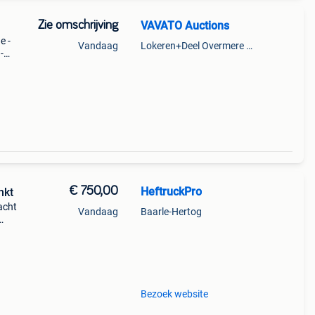
Zie omschrijving
VAVATO Auctions
e -
Vandaag
Lokeren+Deel Overmere En Zele
-
€ 750,00
HeftruckPro
nkt
acht
Vandaag
Baarle-Hertog
Bezoek website