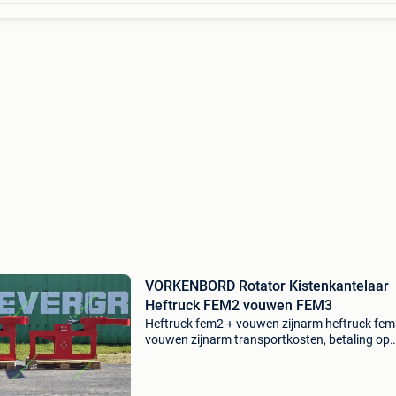
VORKENBORD Rotator Kistenkantelaar
Heftruck FEM2 vouwen FEM3
Heftruck fem2 + vouwen zijnarm heftruck fem
vouwen zijnarm transportkosten, betaling op
rekening (afhankelijk van uw postcode). Beste
klanten nieuw model ! Kistenkantellar 180". Li
rotatie.