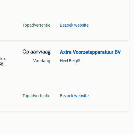
Topadvertentie
Bezoek website
Op aanvraag
Axtra Voorzetapparatuur BV
ls u
Vandaag
Heel België
58-
et
f- of
Topadvertentie
Bezoek website