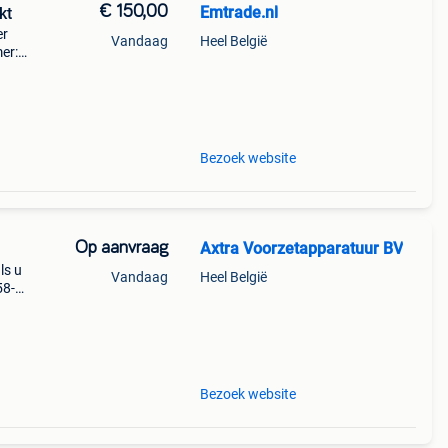
€ 150,00
Emtrade.nl
kt
er
Vandaag
Heel België
er:
kte
Bezoek website
Op aanvraag
Axtra Voorzetapparatuur BV
ls u
Vandaag
Heel België
58-
et
f- of
Bezoek website