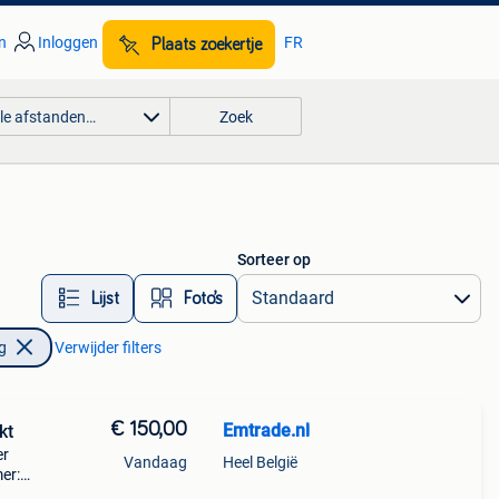
n
Inloggen
FR
Plaats zoekertje
lle afstanden…
Zoek
Sorteer op
Lijst
Foto’s
g
Verwijder filters
€ 150,00
Emtrade.nl
kt
er
Vandaag
Heel België
er:
kte