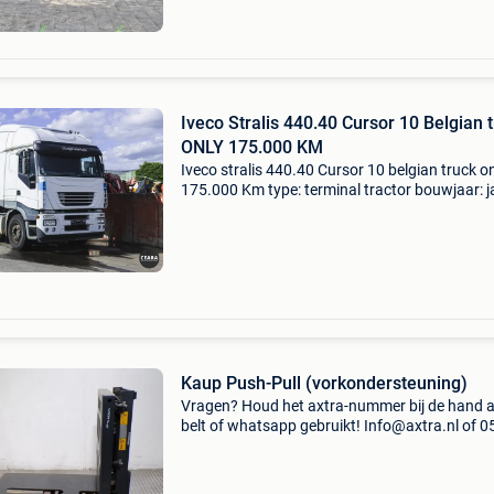
Iveco Stralis 440.40 Cursor 10 Belgian 
ONLY 175.000 KM
Iveco stralis 440.40 Cursor 10 belgian truck o
175.000 Km type: terminal tractor bouwjaar: j
2005 Constructiejaar: 2006 modeljaar: 2006
btw/marge: btw niet verrekenbaar voor
ondernemers (margere
Kaup Push-Pull (vorkondersteuning)
Vragen? Houd het axtra-nummer bij de hand a
belt of whatsapp gebruikt! Info@axtra.nl of 0
2553011 voor snel antwoord! Bij ons begint h
specialisme vanaf het vorkenbord vanaf uw he
reachtr