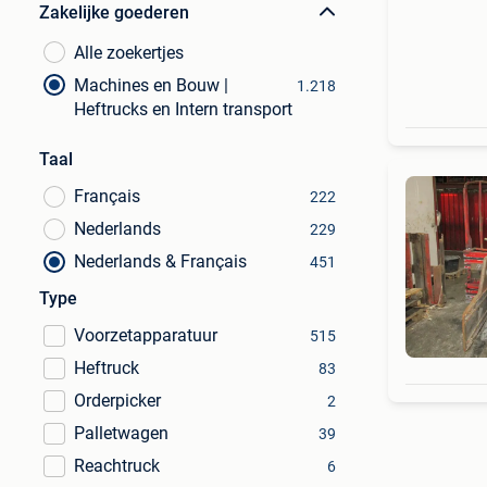
Zakelijke goederen
Alle zoekertjes
Machines en Bouw |
1.218
Heftrucks en Intern transport
Taal
Français
222
Nederlands
229
Nederlands & Français
451
Type
Voorzetapparatuur
515
Heftruck
83
Orderpicker
2
Palletwagen
39
Reachtruck
6