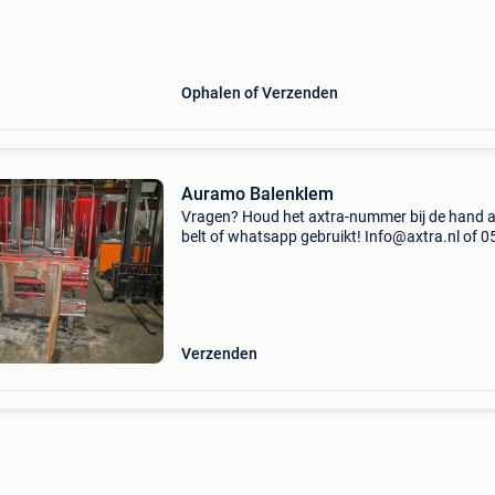
staat. Door het ontwerp van de rolcontainer
Ophalen of Verzenden
Auramo Balenklem
Vragen? Houd het axtra-nummer bij de hand a
belt of whatsapp gebruikt! Info@axtra.nl of 0
2553011 voor snel antwoord! Bij ons begint h
specialisme vanaf het vorkenbord vanaf uw he
reachtr
Verzenden