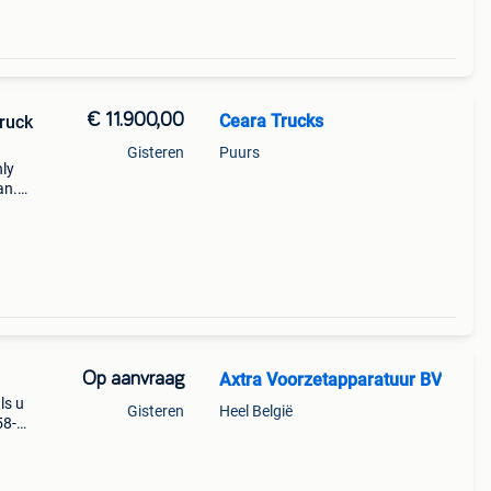
€ 11.900,00
Ceara Trucks
truck
Gisteren
Puurs
nly
an.
Op aanvraag
Axtra Voorzetapparatuur BV
ls u
Gisteren
Heel België
58-
et
f- of