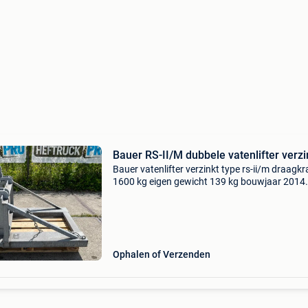
Bauer RS-II/M dubbele vatenlifter verzi
Bauer vatenlifter verzinkt type rs-ii/m draagkr
1600 kg eigen gewicht 139 kg bouwjaar 2014
vrijwel ongebruikt veilig en snel vaten
transporteren, gemakkelijk aan de heftruck
monteren en rubber sto
Ophalen of Verzenden