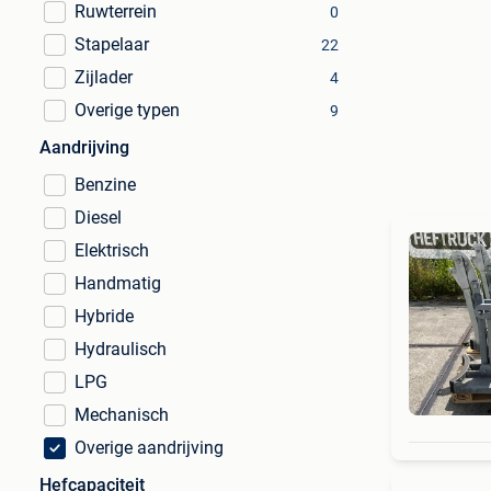
Ruwterrein
0
Stapelaar
22
Zijlader
4
Overige typen
9
Aandrijving
Benzine
Diesel
Elektrisch
Handmatig
Hybride
Hydraulisch
LPG
Mechanisch
Overige aandrijving
Hefcapaciteit