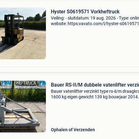
Hyster S0619571 Vorkheftruck
Veiling: - sluitdatum: 19 aug. 2026 - Type: onlin
website: https:vavato.com/l/hyster-s0619571
vorkheftruck-a3-46177-3362?
utm_source=2dehands referentienummer: a3-
46177-3362 bedrijfsinformatie vavat
Bauer RS-II/M dubbele vatenlifter verzi
Bauer vatenlifter verzinkt type rs-ii/m draagkr
1600 kg eigen gewicht 139 kg bouwjaar 2014
vrijwel ongebruikt veilig en snel vaten
transporteren, gemakkelijk aan de heftruck
monteren en rubber sto
Ophalen of Verzenden