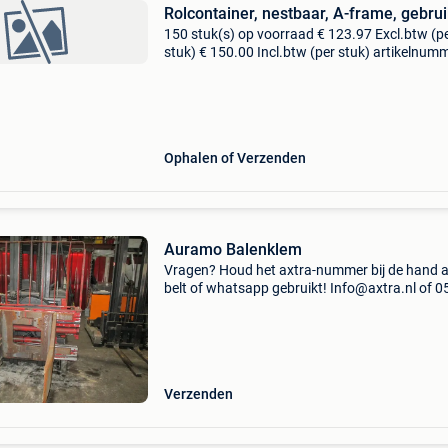
Rolcontainer, nestbaar, A-frame, gebrui
150 stuk(s) op voorraad € 123.97 Excl.btw (p
stuk) € 150.00 Incl.btw (per stuk) artikelnumm
rc004 nestbare metalen rolcontainer in gebrui
staat. Door het ontwerp van de rolcontainer
Ophalen of Verzenden
Auramo Balenklem
Vragen? Houd het axtra-nummer bij de hand a
belt of whatsapp gebruikt! Info@axtra.nl of 0
2553011 voor snel antwoord! Bij ons begint h
specialisme vanaf het vorkenbord vanaf uw he
reachtr
Verzenden