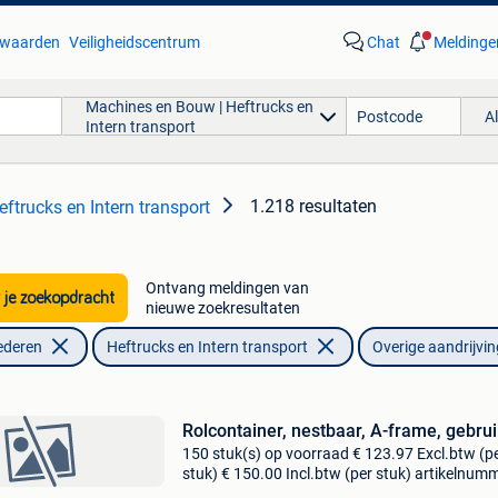
waarden
Veiligheidscentrum
Chat
Meldinge
Machines en Bouw | Heftrucks en
A
Intern transport
1.218 resultaten
ftrucks en Intern transport
Ontvang meldingen van
 je zoekopdracht
nieuwe zoekresultaten
ederen
Heftrucks en Intern transport
Overige aandrijvin
Rolcontainer, nestbaar, A-frame, gebrui
150 stuk(s) op voorraad € 123.97 Excl.btw (p
stuk) € 150.00 Incl.btw (per stuk) artikelnumm
rc004 nestbare metalen rolcontainer in gebrui