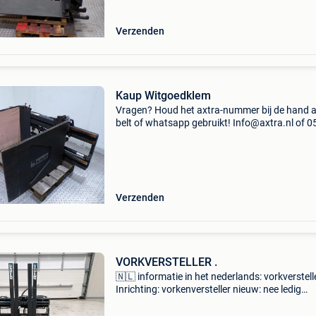
Verzenden
Kaup Witgoedklem
Vragen? Houd het axtra-nummer bij de hand a
belt of whatsapp gebruikt! Info@axtra.nl of 0
2553011 voor snel antwoord! Bij ons begint h
specialisme vanaf het vorkenbord vanaf uw he
reachtr
Verzenden
VORKVERSTELLER .
🇳🇱 informatie in het nederlands: vorkverstelle
Inrichting: vorkenversteller nieuw: nee ledig
gewicht: 520 kg afmetingen (lxbxh): 115 x 120
132 cm hefcapaciteit: 2.000 Kg vorklengte: 1.