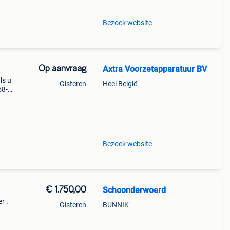
Bezoek website
Op aanvraag
Axtra Voorzetapparatuur BV
ls u
Gisteren
Heel België
58-
et
f- of
Bezoek website
€ 1.750,00
Schoonderwoerd
r .
Gisteren
BUNNIK
 x
150