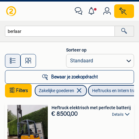
Machines en Bouw | Heftrucks en Intern transport
Sorteer op
Alle afstanden…
Bewaar je zoekopdracht
Filters
Zakelijke goederen
Heftrucks en Intern tran
Heftruck elektrisch met perfecte batterij
€ 8.500,00
Details