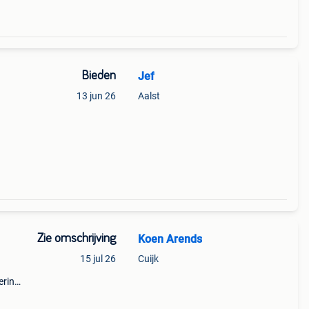
Bieden
Jef
13 jun 26
Aalst
Zie omschrijving
Koen Arends
15 jul 26
Cuijk
ering