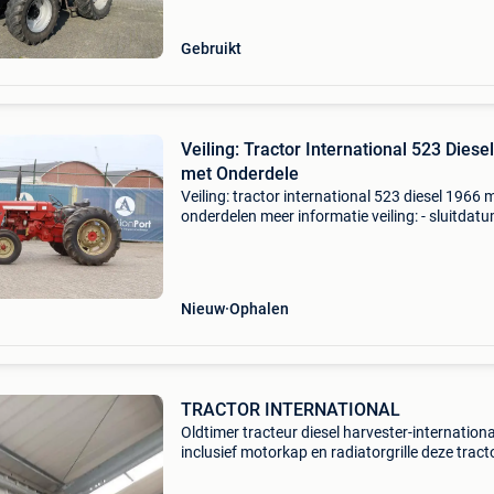
dubbelwerkend hydrauliek ventiel
Gebruikt
Veiling: Tractor International 523 Diese
met Onderdele
Veiling: tractor international 523 diesel 1966 
onderdelen meer informatie veiling: - sluitdatu
aug. 2026 - Website:
https:www.auctionport.be/nl/lot/internation
brandstofsoort: diesel
Nieuw
Ophalen
TRACTOR INTERNATIONAL
Oldtimer tracteur diesel harvester-internationa
inclusief motorkap en radiatorgrille deze tract
is een project om in orde te zetten. Zo is er een
startprobleem. Motor slaat aan maar blijft nie