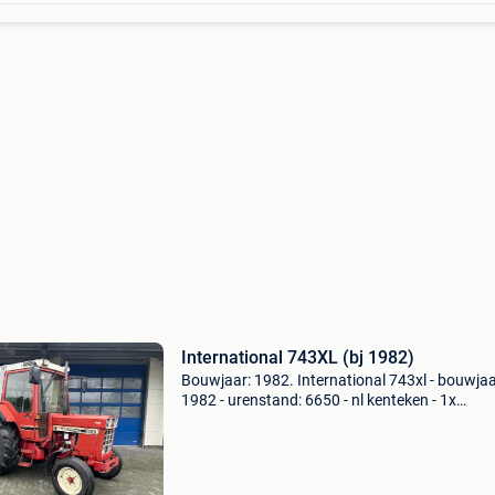
International 743XL (bj 1982)
Bouwjaar: 1982. International 743xl - bouwjaa
1982 - urenstand: 6650 - nl kenteken - 1x
dubbelwerkend hydrauliek ventiel - 1x
enkelwerkend hydrauliek ventiel - 1x drukloos
retour - onder en boven...