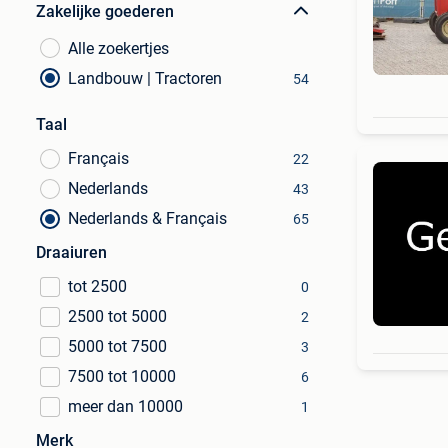
Zakelijke goederen
Alle zoekertjes
Landbouw | Tractoren
54
Taal
Français
22
Nederlands
43
Nederlands & Français
65
Draaiuren
tot 2500
0
2500 tot 5000
2
5000 tot 7500
3
7500 tot 10000
6
meer dan 10000
1
Merk