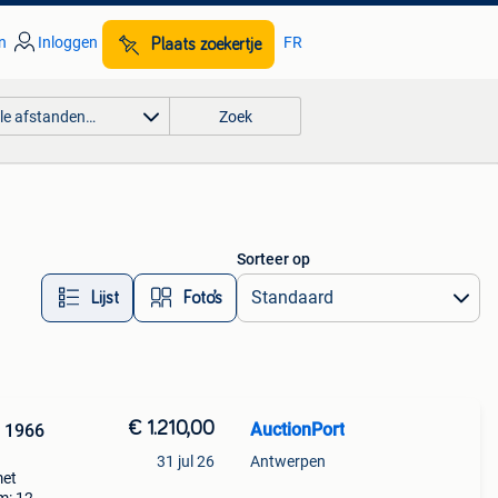
n
Inloggen
FR
Plaats zoekertje
lle afstanden…
Zoek
Sorteer op
Lijst
Foto’s
€ 1.210,00
AuctionPort
l 1966
31 jul 26
Antwerpen
met