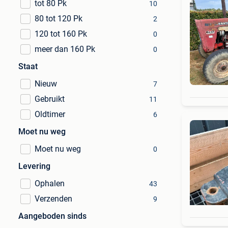
tot 80 Pk
10
80 tot 120 Pk
2
120 tot 160 Pk
0
meer dan 160 Pk
0
Staat
Nieuw
7
Gebruikt
11
Oldtimer
6
Moet nu weg
Moet nu weg
0
Levering
Ophalen
43
Verzenden
9
Aangeboden sinds