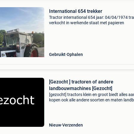
International 654 trekker
Tractor international 654 jaar: 04/04/1974 tr
verkocht in werkende staat met papieren
Gebruikt
Ophalen
[Gezocht ] tractoren of andere
landbouwmachines [Gezocht]
[gezocht] tractors klein en groot biedt alles aa
kopen ook alle andere soorten en maten lan
/ bouwmachines ! Mag ook eventueel met sc
zijn waarom kiezen voor ons - wij hoeven geen
garan
Nieuw
Verzenden