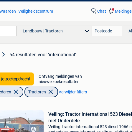
waarden
Veiligheidscentrum
Chat
Meldinge
Landbouw | Tractoren
A
54 resultaten
voor 'international'
Ontvang meldingen van
 je zoekopdracht
nieuwe zoekresultaten
ederen
Tractoren
Verwijder filters
Veiling: Tractor International 523 Diese
met Onderdele
Veiling: tractor international 523 diesel 1966 