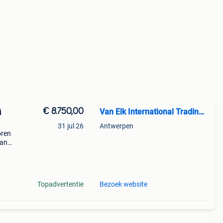
€ 8.750,00
Van Elk International Trading BV
i
31 jul 26
Antwerpen
oren
van
4wd /
g aan
Topadvertentie
Bezoek website