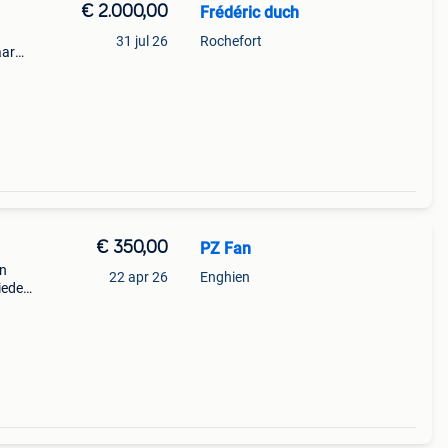
€ 2.000,00
Frédéric duch
31 jul 26
Rochefort
aar
verleg
€ 350,00
PZ Fan
an
22 apr 26
Enghien
ieden