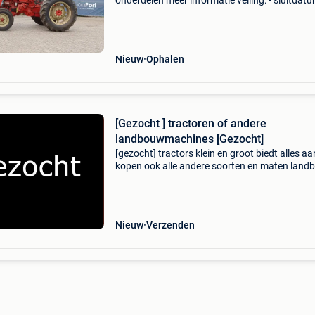
onderdelen meer informatie veiling: - sluitdatu
aug. 2026 - Website:
https:www.auctionport.be/nl/lot/internation
brandstofsoort: diesel
Nieuw
Ophalen
[Gezocht ] tractoren of andere
landbouwmachines [Gezocht]
[gezocht] tractors klein en groot biedt alles aa
kopen ook alle andere soorten en maten lan
/ bouwmachines ! Mag ook eventueel met sc
zijn waarom kiezen voor ons - wij hoeven geen
garan
Nieuw
Verzenden