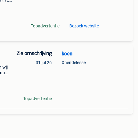
m: 12
al/258434
Topadvertentie
Bezoek website
Zie omschrijving
koen
31 jul 26
Xhendelesse
n wij
dbouw
hades
Topadvertentie