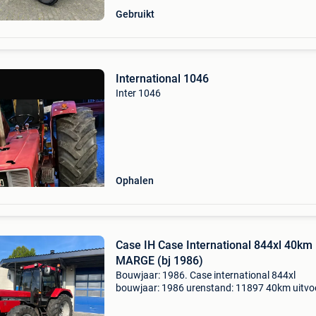
Gebruikt
International 1046
Inter 1046
Ophalen
Case IH Case International 844xl 40km
MARGE (bj 1986)
Bouwjaar: 1986. Case international 844xl
bouwjaar: 1986 urenstand: 11897 40km uitvo
2x dubbelwerkend hydrauliek ventiel achter
540/1000 toeren aftakas fronthef 1x