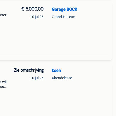
€ 5.000,00
Garage BOCK
actor
10 jul 26
Grand-Halleux
Zie omschrijving
koen
10 jul 26
Xhendelesse
n wij
dbouw
hades