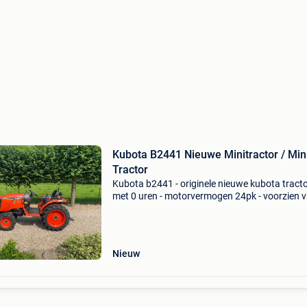
Kubota B2441 Nieuwe Minitractor / Min
Tractor
Kubota b2441 - originele nieuwe kubota tract
met 0 uren - motorvermogen 24pk - voorzien 
stuurbekrachtiging - driepunts hefinrichting - 
2wd - ondertrekhaak - weg verlichting - 7 poli
Nieuw