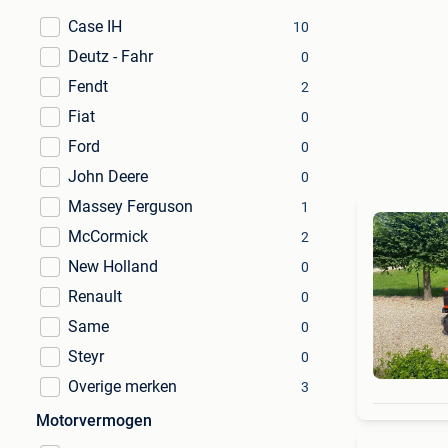
Case IH
10
Deutz - Fahr
0
Fendt
2
Fiat
0
Ford
0
John Deere
0
Massey Ferguson
1
McCormick
2
New Holland
0
Renault
0
Same
0
Steyr
0
Overige merken
3
Motorvermogen