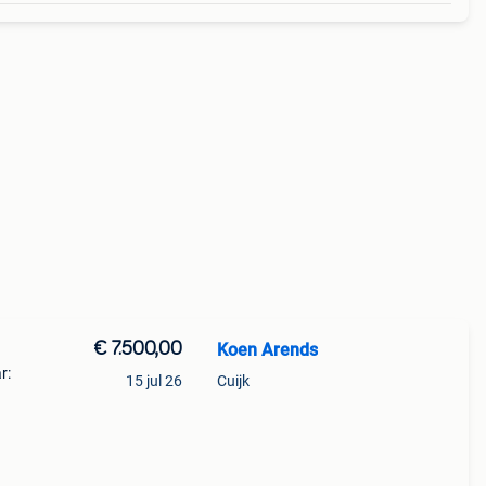
€ 7.500,00
Koen Arends
r:
15 jul 26
Cuijk