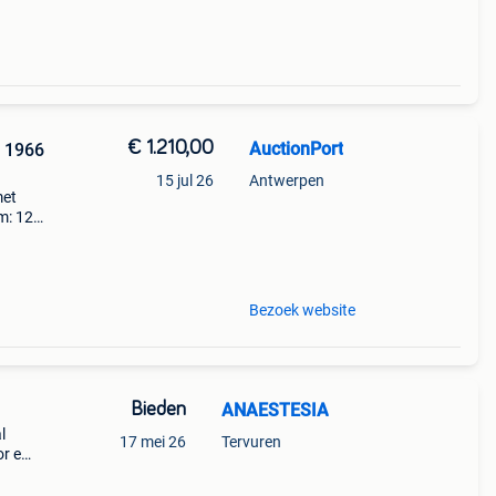
€ 1.210,00
AuctionPort
l 1966
15 jul 26
Antwerpen
met
m: 12
al/258434
Bezoek website
Bieden
ANAESTESIA
l
17 mei 26
Tervuren
or en
t