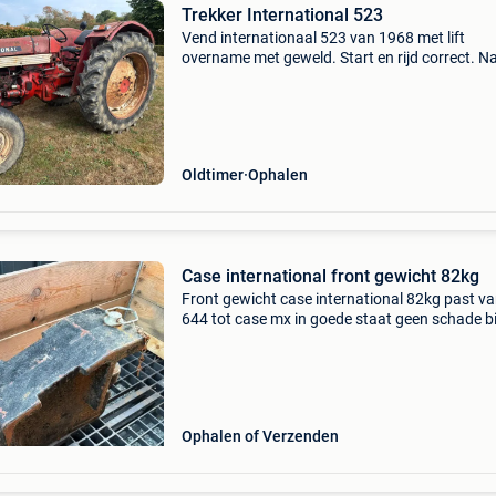
Trekker International 523
Vend internationaal 523 van 1968 met lift
overname met geweld. Start en rijd correct. N
voorspel het spel in de juiste richting prijs in o
Oldtimer
Ophalen
Case international front gewicht 82kg
Front gewicht case international 82kg past v
644 tot case mx in goede staat geen schade b
naar waarde trefwoorden case case ih
international tractor
Ophalen of Verzenden