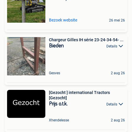
Bezoek website
26 mei 26
Chargeur Gilles IH série 23-24-34-54- ...
Bieden
Details
Gesves
2 aug 26
[Gezocht ] international Tractors
[Gezocht]
Prijs o.t.k.
Details
Xhendelesse
2 aug 26