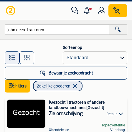
Zakelijke goederen
Sorteer op
Alle afstanden…
Bewaar je zoekopdracht
Filters
Zakelijke goederen
[Gezocht ] tractoren of andere
landbouwmachines [Gezocht]
Zie omschrijving
Details
Topadvertentie
Xhendelesse
Vandaag