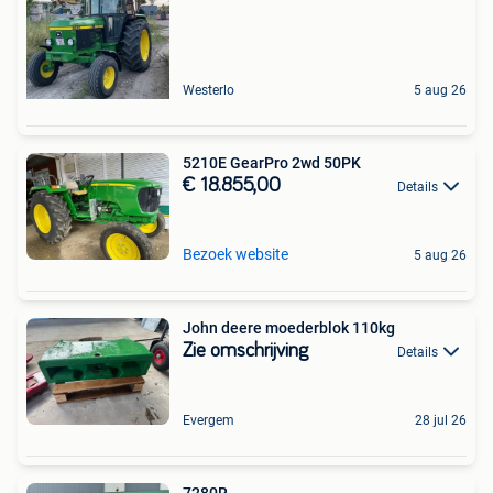
Westerlo
5 aug 26
5210E GearPro 2wd 50PK
€ 18.855,00
Details
Bezoek website
5 aug 26
John deere moederblok 110kg
Zie omschrijving
Details
Evergem
28 jul 26