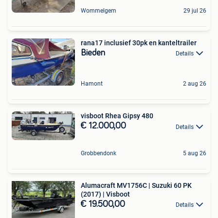
Wommelgem
29 jul 26
rana17 inclusief 30pk en kanteltrailer
Bieden
Details
Hamont
2 aug 26
visboot Rhea Gipsy 480
€ 12.000,00
Details
Grobbendonk
5 aug 26
Alumacraft MV1756C | Suzuki 60 PK
(2017) | Visboot
€ 19.500,00
Details