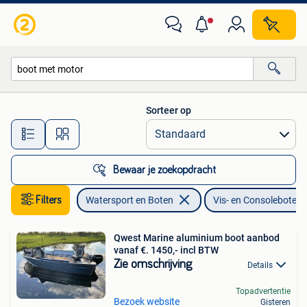
Vis- en Consoleboten
Sorteer op
Alle afstanden…
Bewaar je zoekopdracht
Filters
Watersport en Boten
Vis- en Consoleboten
Qwest Marine aluminium boot aanbod
vanaf €. 1450,- incl BTW
Zie omschrijving
Details
Topadvertentie
Bezoek website
Gisteren