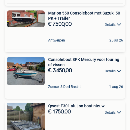
Marion 550 Consoleboot met Suzuki 50
PK + Trailer
€ 7.500,00
Details
Antwerpen
25 jul 26
Consoleboot 8PK Mercury voor touring
of vissen
€ 3.450,00
Details
Zoersel & Deel Brecht
1 aug 26
Qwest F301 alu jon boat nieuw
€ 1.750,00
Details