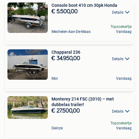
Console boot 410 cm 30pk Honda
€ 5.500,00
Details
Topzoekertje
Mechelen-Aan-De-Maas
Vandaag
Chapparal 236
€ 34.950,00
Details
Mol
Vandaag
Monterey 214 FSC (2010) – met
dubbelas trailer!
€ 27.500,00
Details
Topzoekertje
Deinze
Vandaag