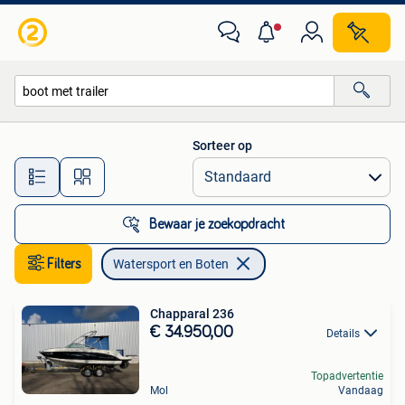
Watersport en Boten
Sorteer op
Alle afstanden…
Bewaar je zoekopdracht
Filters
Watersport en Boten
Chapparal 236
€ 34.950,00
Details
Topadvertentie
Mol
Vandaag