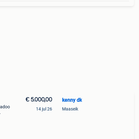
€ 5.000,00
kenny dk
eadoo
14 jul 26
Maaseik
ngs
euwe