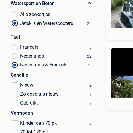
Watersport en Boten
Alle zoekertjes
Jetski's en Waterscooters
22
Taal
Français
6
Nederlands
22
Nederlands & Français
28
Conditie
Nieuw
2
Zo goed als nieuw
7
Gebruikt
7
Vermogen
Minder dan 70 pk
0
70 tot 120 pk
3