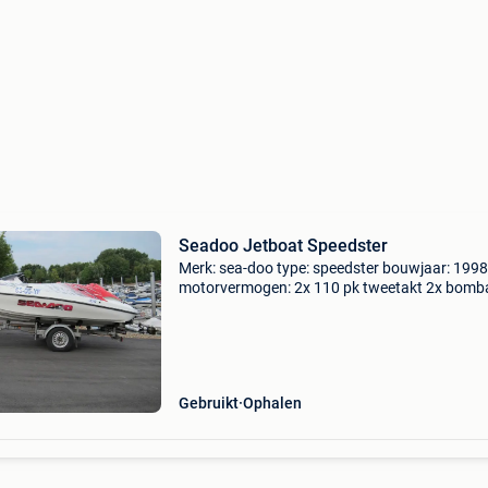
Seadoo Jetboat Speedster
Merk: sea-doo type: speedster bouwjaar: 1998
motorvermogen: 2x 110 pk tweetakt 2x bomba
rotax motor 787 (tweetakt zelf-mengend) met
trailer van r.d. (Rudy dierckx) bouwjaar: 1998
Gebruikt
Ophalen