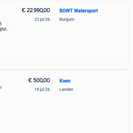
€ 22.990,00
BOWT Watersport
23 jul 26
Burgum
5
jfel
trie,
€ 500,00
Koen
ar
19 jul 26
Landen
niet
s,