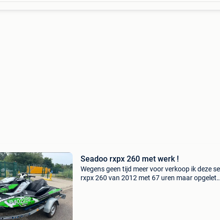
Seadoo rxpx 260 met werk !
Wegens geen tijd meer voor verkoop ik deze s
rxpx 260 van 2012 met 67 uren maar opgelet
motor ligt eruit motor is ok maar de ontstekki
bouten zijn afgebroken hierdoor moet een ni
ontstekin