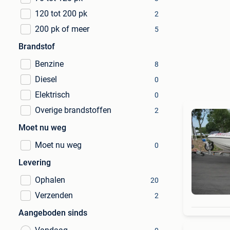
120 tot 200 pk
2
200 pk of meer
5
Brandstof
Benzine
8
Diesel
0
Elektrisch
0
Overige brandstoffen
2
Moet nu weg
Moet nu weg
0
Levering
Ophalen
20
Verzenden
2
Aangeboden sinds