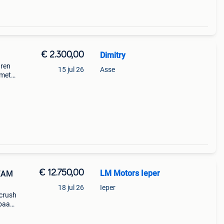
€ 2.300,00
Dimitry
aren
15 jul 26
Asse
 met
€ 12.750,00
LM Motors Ieper
EAM
18 jul 26
Ieper
 crush
lbaar
t