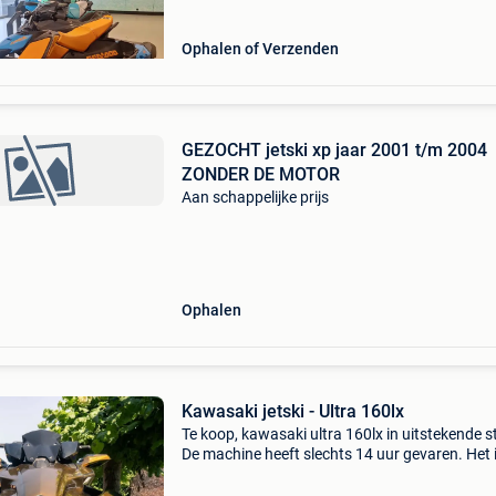
Ophalen of Verzenden
GEZOCHT jetski xp jaar 2001 t/m 2004
ZONDER DE MOTOR
Aan schappelijke prijs
Ophalen
Kawasaki jetski - Ultra 160lx
Te koop, kawasaki ultra 160lx in uitstekende s
De machine heeft slechts 14 uur gevaren. Het 
ideale gelegenheid om een krachtige en veelzij
jetski te kopen zonder te worden ondermijnd d