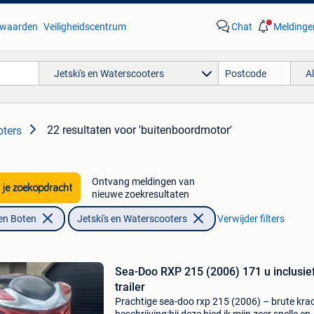
waarden
Veiligheidscentrum
Chat
Meldinge
Jetski's en Waterscooters
A
22 resultaten
voor 'buitenboordmotor'
oters
Ontvang meldingen van
 je zoekopdracht
nieuwe zoekresultaten
en Boten
Jetski's en Waterscooters
Verwijder filters
Sea-Doo RXP 215 (2006) 171 u inclusief
trailer
Prachtige sea-doo rxp 215 (2006) – brute kra