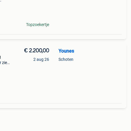
r
ater,
Topzoekertje
€ 2.200,00
Younes
1
2 aug 26
Schoten
r zie
 die