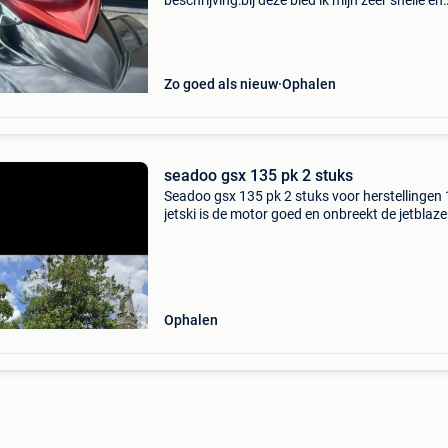
beschrijving:bij deze bied ik mijn zeer snelle en
betrouwbare sea-doo rxp 215 uit het bouwjaa
2006 te koop aan. Een absolute icoon op het w
bekend
Zo goed als nieuw
Ophalen
seadoo gsx 135 pk 2 stuks
Seadoo gsx 135 pk 2 stuks voor herstellingen 
jetski is de motor goed en onbreekt de jetblaze
foto en de stuurkabel moet vervangen worden
kan je van de andere gebruiken je kan van de 2
makke
Ophalen