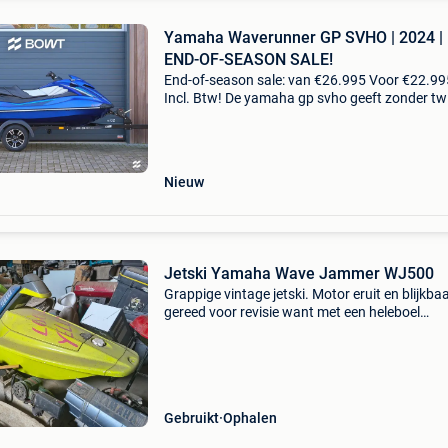
Yamaha Waverunner GP SVHO | 2024 |
END-OF-SEASON SALE!
End-of-season sale: van €26.995 Voor €22.99
Incl. Btw! De yamaha gp svho geeft zonder twi
de maximale prestaties op het water. Met
onderdelen die zijn afgestemd op de race indus
be
Nieuw
Jetski Yamaha Wave Jammer WJ500
Grappige vintage jetski. Motor eruit en blijkba
gereed voor revisie want met een heleboel
dichtingen in hun originele verpakking. Ik kan 
garanderen dat alles tot het laatste vijsje erbij i
ma
Gebruikt
Ophalen