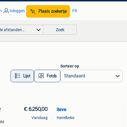
n
Inloggen
FR
Plaats zoekertje
lle afstanden…
Zoek
Sorteer op
Lijst
Foto’s
€ 6.250,00
lieve
Vandaag
Harelbeke
cht