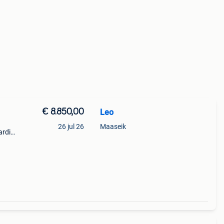
€ 8.850,00
Leo
26 jul 26
Maaseik
rdier