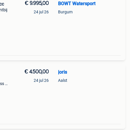
€ 9.995,00
BOWT Watersport
cc
htbij
24 jul 26
Burgum
 je
t
€ 4.500,00
joris
24 jul 26
Aalst
ss +
e skat
rear