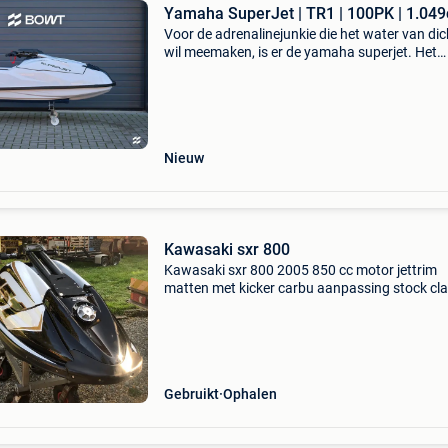
Yamaha SuperJet | TR1 | 100PK | 1.049
Voor de adrenalinejunkie die het water van dic
wil meemaken, is er de yamaha superjet. Het
staand varen geeft een andere beleving en bied
de mogelijkheid om elke stunt of scherpe boch
optimaa
Nieuw
Kawasaki sxr 800
Kawasaki sxr 800 2005 850 cc motor jettrim
matten met kicker carbu aanpassing stock cla
luchtfilters stuurarm + recht stuur aangepast
trak impeller intake + rideplate tbm sponsons 
zeer
Gebruikt
Ophalen