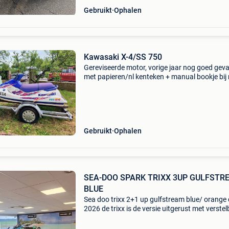
Gebruikt
Ophalen
Kawasaki X-4/SS 750
Gereviseerde motor, vorige jaar nog goed gev
met papieren/nl kenteken + manual bookje bij
aanhangwagen en 2 reserve banden
aanhangwagen kan grotere en langere
jetski&#39;s aan
Gebruikt
Ophalen
SEA-DOO SPARK TRIXX 3UP GULFSTR
BLUE
Sea doo trixx 2+1 up gulfstream blue/ orange
2026 de trixx is de versie uitgerust met verste
stuur. Voetsteunen voor wheelie. Ibr. Intelligen
brake reverse vts variable trim system rotax 9