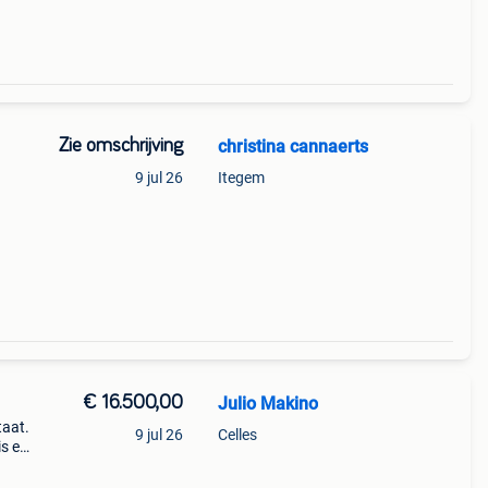
Zie omschrijving
christina cannaerts
9 jul 26
Itegem
€ 16.500,00
Julio Makino
taat.
9 jul 26
Celles
is een
dige