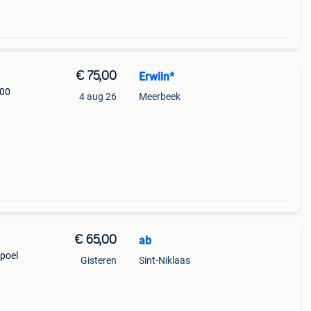
€ 75,00
Erwiin*
000
4 aug 26
Meerbeek
€ 65,00
ab
spoel
Gisteren
Sint-Niklaas