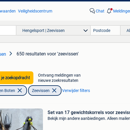
waarden
Veiligheidscentrum
Chat
Meldinge
Hengelsport | Zeevissen
A
650 resultaten
voor 'zeevissen'
sen
Ontvang meldingen van
 je zoekopdracht
nieuwe zoekresultaten
en Boten
Zeevissen
Verwijder filters
Set van 17 gewichtskorrels voor zeevis
Bekijk mijn andere aanbiedingen. Alleen mailen