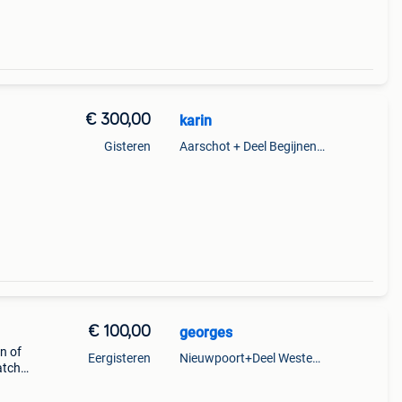
€ 300,00
karin
Gisteren
Aarschot + Deel Begijnendijk
€ 100,00
georges
n of
Eergisteren
Nieuwpoort+Deel Westende
atch