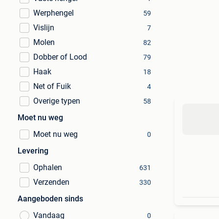
Werphengel
59
Vislijn
7
Molen
82
Dobber of Lood
79
Haak
18
Net of Fuik
4
Overige typen
58
Moet nu weg
Moet nu weg
0
Levering
Ophalen
631
Verzenden
330
Aangeboden sinds
Vandaag
0