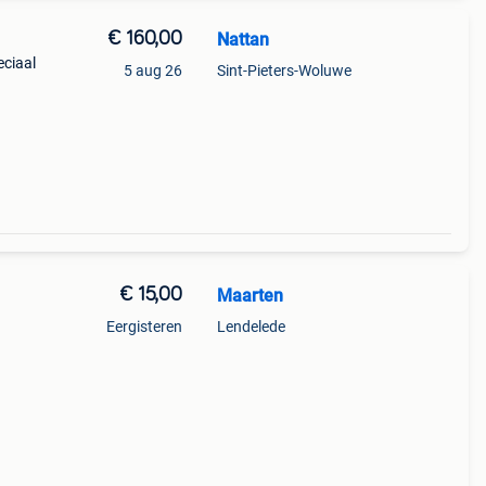
€ 160,00
Nattan
eciaal
5 aug 26
Sint-Pieters-Woluwe
€ 15,00
Maarten
Eergisteren
Lendelede