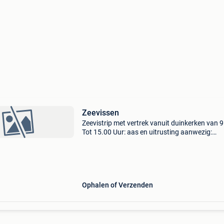
Zeevissen
Zeevistrip met vertrek vanuit duinkerken van 
Tot 15.00 Uur: aas en uitrusting aanwezig:
mini2/max.5 Personen, contact via sms op
07/81/78/03/23 in frankrijk
Ophalen of Verzenden