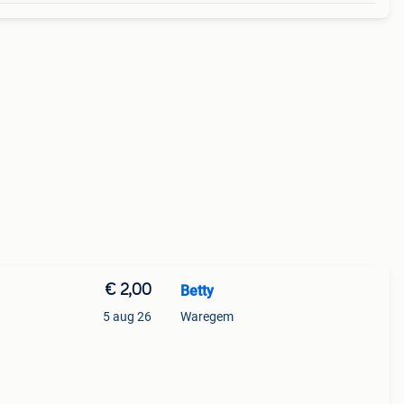
€ 2,00
Betty
5 aug 26
Waregem