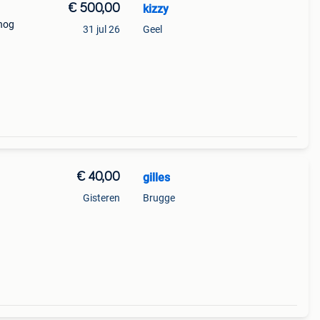
€ 500,00
kizzy
 nog
31 jul 26
Geel
€ 40,00
gilles
Gisteren
Brugge