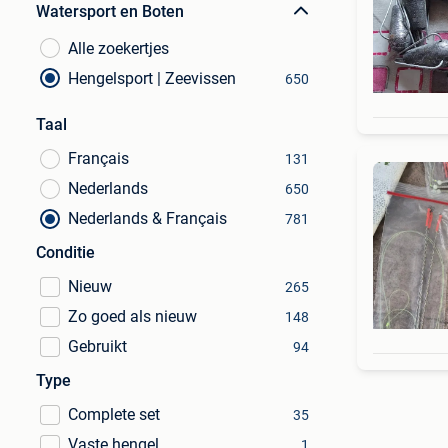
Watersport en Boten
Alle zoekertjes
Hengelsport | Zeevissen
650
Taal
Français
131
Nederlands
650
Nederlands & Français
781
Conditie
Nieuw
265
Zo goed als nieuw
148
Gebruikt
94
Type
Complete set
35
Vaste hengel
1