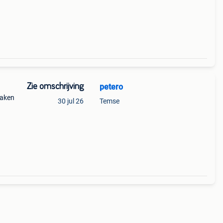
Zie omschrijving
petero
haken
30 jul 26
Temse