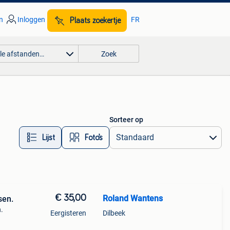
n
Inloggen
FR
Plaats zoekertje
lle afstanden…
Zoek
Sorteer op
Lijst
Foto’s
€ 35,00
Roland Wantens
sen.
.
Eergisteren
Dilbeek