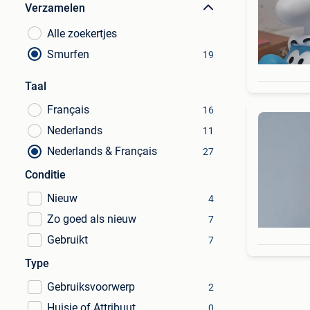
Verzamelen
Alle zoekertjes
Smurfen
19
Taal
Français
16
Nederlands
11
Nederlands & Français
27
Conditie
Nieuw
4
Zo goed als nieuw
7
Gebruikt
7
Type
Gebruiksvoorwerp
2
Huisje of Attribuut
0