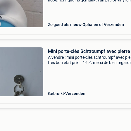
hoog.het figuur is gemaakt van pvc of vinyl en 
met de hand beschilderd.peayo belgiup 2013 
staat
Zo goed als nieuw
Ophalen of Verzenden
Mini porte-clés Schtroumpf avec pierre
A vendre : mini porte-clés schtroumpf avec pie
très bon état prix = 1€ ⚠️ merci de bien regarde
photos et de prendre conscience de l&#39;éta
l&#39;objet ! Uniquement envoi à v
Gebruikt
Verzenden