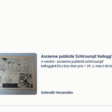
Ancienne publicité Schtroumpf Kellogg'
A vendre : ancienne publicité schtroumpf
kellogg&#39;s bon état prix = 2€ ⚠️ merci de b
regarder les photos et de prendre conscience 
l&#39;état de l&#39;objet ! Uniquement envoi
Gebruikt
Verzenden