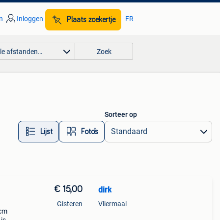
n
Inloggen
FR
Plaats zoekertje
lle afstanden…
Zoek
Sorteer op
Lijst
Foto’s
€ 15,00
dirk
Gisteren
Vliermaal
 cm