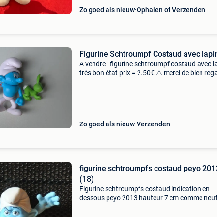
Zo goed als nieuw
Ophalen of Verzenden
Figurine Schtroumpf Costaud avec lapi
A vendre : figurine schtroumpf costaud avec l
très bon état prix = 2.50€ ⚠️ merci de bien reg
les photos et de prendre conscience de l&#39;
de l&#39;objet ! Uniquement envoi
Zo goed als nieuw
Verzenden
figurine schtroumpfs costaud peyo 201
(18)
Figurine schtroumpfs costaud indication en
dessous peyo 2013 hauteur 7 cm comme neuf 
d&#39;envoi en fonction du choix ref 456