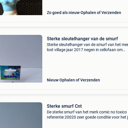
Zo goed als nieuw
Ophalen of Verzenden
Sterke sleutelhanger van de smurf
Sterke sleutelhanger van de smurf van het me
lost village jaar 2017 negen in cellofaan om
bezorgkosten te vermijden, bent u van harte
welkom bij mij thuis levering mogelijk via bpost
Nieuw
Ophalen of Verzenden
Sterke smurf Cnt
De sterke smurf van het merk comic no toxico
referentie 20020 zeer goede conditie voor het 
je kunt het pakket bij mij thuis komen ophalen
bezorging mogelijk.