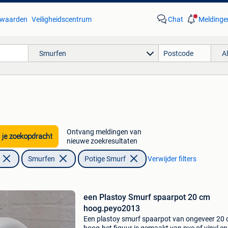
waarden
Veiligheidscentrum
Chat
Meldinge
Smurfen
A
Ontvang meldingen van
 je zoekopdracht
nieuwe zoekresultaten
Smurfen
Potige Smurf
Verwijder filters
een Plastoy Smurf spaarpot 20 cm
hoog.peyo2013
Een plastoy smurf spaarpot van ongeveer 20