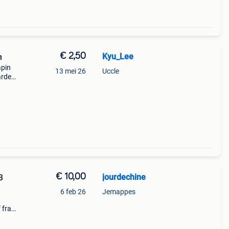
€ 2,50
Kyu_Lee
n
apin
13 mei 26
Uccle
arder
état
€ 10,00
jourdechine
3
6 feb 26
Jemappes
frais