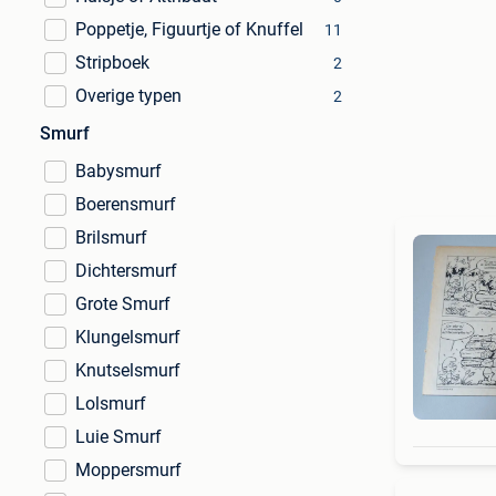
Poppetje, Figuurtje of Knuffel
11
Stripboek
2
Overige typen
2
Smurf
Babysmurf
Boerensmurf
Brilsmurf
Dichtersmurf
Grote Smurf
Klungelsmurf
Knutselsmurf
Lolsmurf
Luie Smurf
Moppersmurf