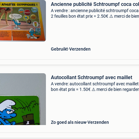
Ancienne publicité Schtroumpf coca co
A vendre : ancienne publicité schtroumpf coca
2 feuilles bon état prix = 2.50€ ⚠️ merci de bie
regarder les photos et de prendre conscience 
l&#39;état de l&#39;objet ! Uniquement
Gebruikt
Verzenden
Autocollant Schtroumpf avec maillet
A vendre: autocollant schtroumpf avec maillet
bon état prix = 1.50€ ⚠️ merci de bien regarder
photos et de prendre conscience de l&#39;éta
l&#39;objet ! Uniquement envoi à vo
Zo goed als nieuw
Verzenden