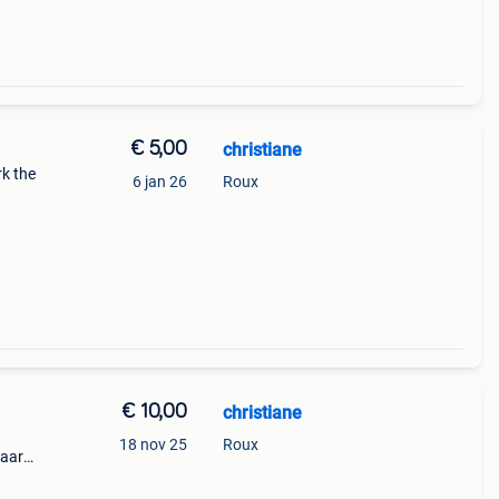
€ 5,00
christiane
rk the
6 jan 26
Roux
.
€ 10,00
christiane
18 nov 25
Roux
jaar
 waar