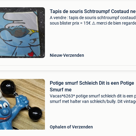
Tapis de souris Schtroumpf Costaud ne
A vendre : tapis de souris schtroumpf costaud
sous blister prix = 15€ ⚠️ merci de bien regarde
photos et de prendre conscience de l&#39;éta
l&#39;objet ! Uniquement envoi à
Nieuw
Verzenden
Potige smurf Schleich Dit is een Potige
Smurf me
Vacas*6263* potige smurf schleich dit is een 
smurf met halter van schleich/bully. Dit vintag
beeldje is ook bekend onder de naam gewicht
smurf of fitness smurf.het figuurtje draagt he
Ophalen of Verzenden