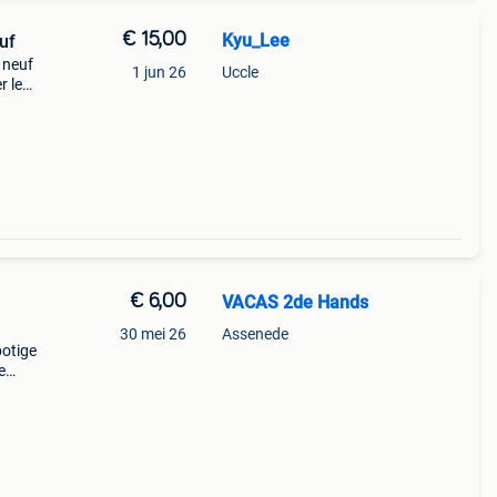
€ 15,00
Kyu_Lee
uf
 neuf
1 jun 26
Uccle
r les
t de
€ 6,00
VACAS 2de Hands
30 mei 26
Assenede
potige
e
hef
t cata