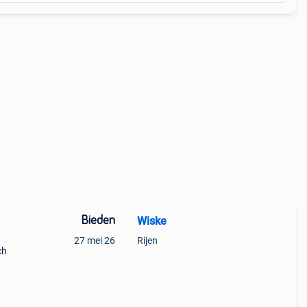
Bieden
Wiske
27 mei 26
Rijen
ch
ve
 meer