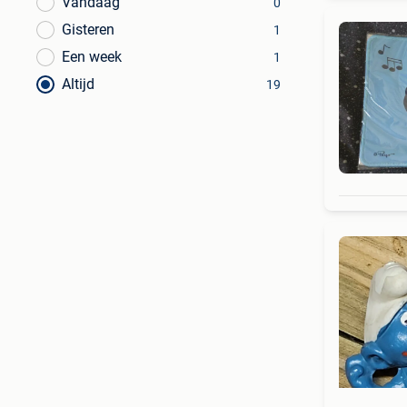
Vandaag
0
Gisteren
1
Een week
1
Altijd
19