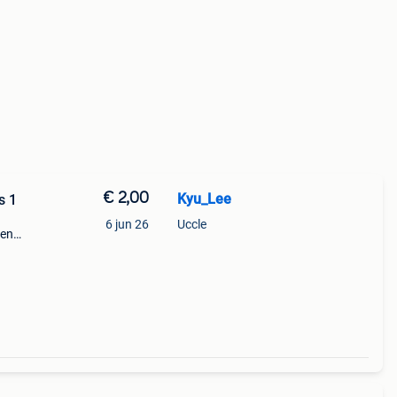
€ 2,00
Kyu_Lee
s 1
6 jun 26
Uccle
ien
de