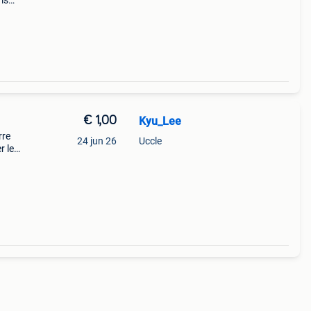
is
goede
€ 1,00
Kyu_Lee
rre
24 jun 26
Uccle
r les
t de