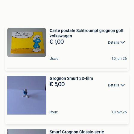
Carte postale Schtroumpf grognon golf
volkswagen
€ 1,00
Details
Uccle
10 jun 26
Grognon Smurf 3D-film
€ 5,00
Details
Roux
18 okt 25
Smurf Grognon Classic-serie