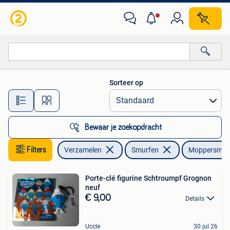
Smurfen
Sorteer op
Alle afstanden…
Bewaar je zoekopdracht
Filters
Verzamelen
Smurfen
Moppersmur
Porte-clé figurine Schtroumpf Grognon
neuf
€ 9,00
Details
Uccle
30 jul 26