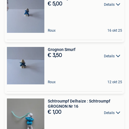
€ 5,00
Details
Roux
16 okt 25
Grognon Smurf
€ 3,50
Details
Roux
12 okt 25
Schtroumpf Delhaize : Schtroumpf
GROGNON Nr 16
€ 1,00
Details