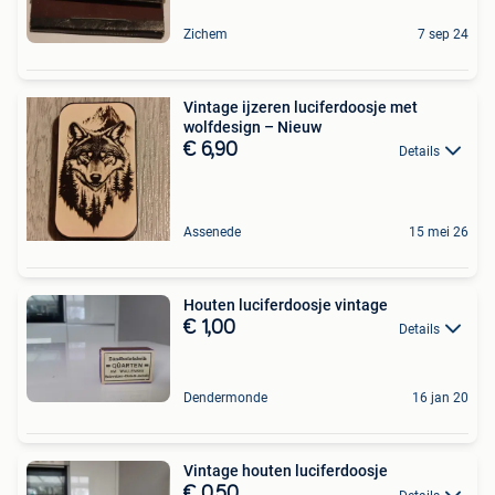
Zichem
7 sep 24
Vintage ijzeren luciferdoosje met
wolfdesign – Nieuw
€ 6,90
Details
Assenede
15 mei 26
Houten luciferdoosje vintage
€ 1,00
Details
Dendermonde
16 jan 20
Vintage houten luciferdoosje
€ 0,50