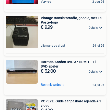
Verviers
2 aug 26
Vintage transistorradio, goodie, met La
Poste-logo
€ 9,99
Details
allemans du dropt
24 jul 26
Harman/Kardon DVD 37 HDMI Hi-Fi
DVD-speler
€ 32,00
Details
Bezoek website
24 jul 26
POPEYE. Oude aanpasbare agenda + 1
video