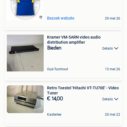
Bezoek website
29 mei 26
Kramer VM-5ARN video audio
distribution amplifier
Bieden
Details
Oud-Turnhout
13 mei 26
Retro Toestel 'Hitachi VT-TU70E' - Video
Tuner
€ 14,00
Details
Kasterlee
20 mei 22