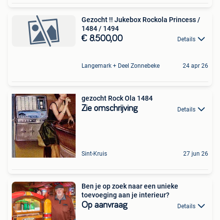
Gezocht !! Jukebox Rockola Princess /
1484 / 1494
€ 8.500,00
Details
Langemark + Deel Zonnebeke
24 apr 26
gezocht Rock Ola 1484
Zie omschrijving
Details
Sint-Kruis
27 jun 26
Ben je op zoek naar een unieke
toevoeging aan je interieur?
Op aanvraag
Details