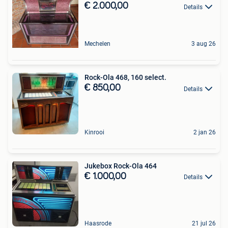
€ 2.000,00
Details
Mechelen
3 aug 26
Rock-Ola 468, 160 select.
€ 850,00
Details
Kinrooi
2 jan 26
Jukebox Rock-Ola 464
€ 1.000,00
Details
Haasrode
21 jul 26