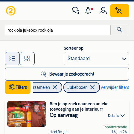
Automaten | Jukeboxen
Sorteer op
Alle afstanden…
Bewaar je zoekopdracht
Filters
Verzamelen
Jukeboxen
Verwijder filters
Ben je op zoek naar een unieke
toevoeging aan je interieur?
Op aanvraag
Details
Topadvertentie
Heel België
16 jun 26