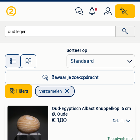
Verzamelen
Sorteer op
Alle afstanden…
Bewaar je zoekopdracht
Filters
Verzamelen
Oud-Egyptisch Albast Knuppelkop. 6 cm
Ø. Oude
€ 1,00
Details
Topadvertentie