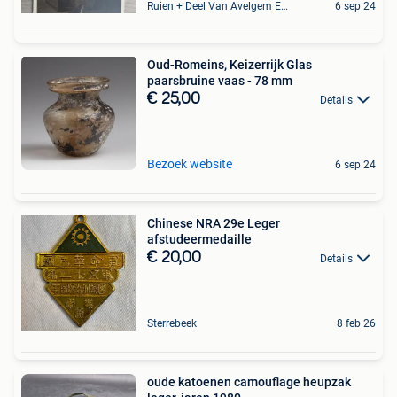
Ruien + Deel Van Avelgem En Waarmaarde
6 sep 24
Oud-Romeins, Keizerrijk Glas
paarsbruine vaas - 78 mm
€ 25,00
Details
Bezoek website
6 sep 24
Chinese NRA 29e Leger
afstudeermedaille
€ 20,00
Details
Sterrebeek
8 feb 26
oude katoenen camouflage heupzak