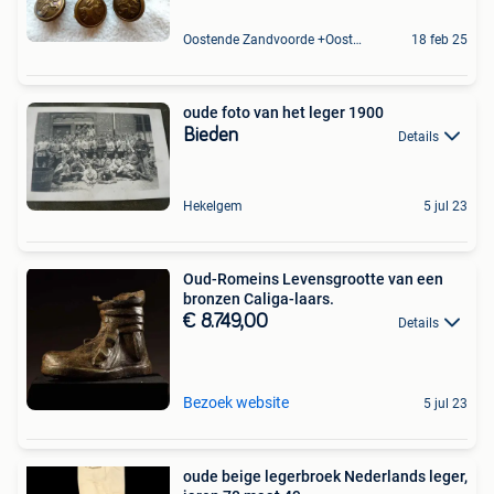
Oostende Zandvoorde +Oostende
18 feb 25
oude foto van het leger 1900
Bieden
Details
Hekelgem
5 jul 23
Oud-Romeins Levensgrootte van een
bronzen Caliga-laars.
€ 8.749,00
Details
Bezoek website
5 jul 23
oude beige legerbroek Nederlands leger,