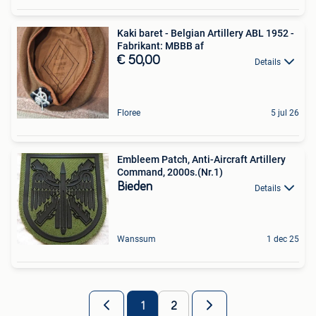
Kaki baret - Belgian Artillery ABL 1952 -
Fabrikant: MBBB af
€ 50,00
Details
Floree
5 jul 26
Embleem Patch, Anti-Aircraft Artillery
Command, 2000s.(Nr.1)
Bieden
Details
Wanssum
1 dec 25
1
2