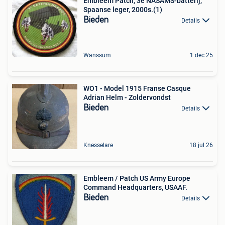
Embleem Patch, 3e NASAMS-batterij,
Spaanse leger, 2000s.(1)
Bieden
Details
Wanssum
1 dec 25
WO1 - Model 1915 Franse Casque
Adrian Helm - Zoldervondst
Bieden
Details
Knesselare
18 jul 26
Embleem / Patch US Army Europe
Command Headquarters, USAAF.
Bieden
Details