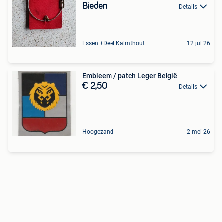
Bieden
Details
Essen +Deel Kalmthout
12 jul 26
Embleem / patch Leger België
€ 2,50
Details
Hoogezand
2 mei 26