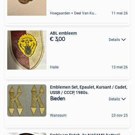
Hoegaarden + Deel Van Kumtich + Deel Van Tienen
11 mei 26
ABL embleem
€ 3,00
Details
Halle
13 mei 26
Emblemen Set, Epaulet, Kursant / Cadet,
USSR / CCCP, 1980s.
Bieden
Details
Wanssum
23 nov 25