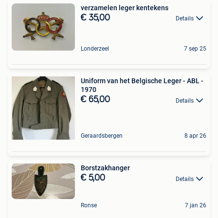
verzamelen leger kentekens
€ 35,00
Details
Londerzeel
7 sep 25
Uniform van het Belgische Leger - ABL -
1970
€ 65,00
Details
Geraardsbergen
8 apr 26
Borstzakhanger
€ 5,00
Details
Ronse
7 jan 26