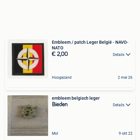
Embleem / patch Leger België - NAVO-
NATO
€ 2,00
Details
Hoogezand
2 mei 26
embleem belgisch leger
Bieden
Details
Mol
9 okt 22