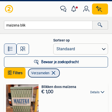
Verzamelen
Sorteer op
Alle afstanden…
Bewaar je zoekopdracht
Filters
Verzamelen
Blikken doos maïzena
€ 1,00
Details