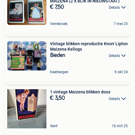
MAIZENA (2 X BLIK IN NIEUWSTAAT)
€ 7,50
Details
Verrebroek
7 mei 25
Vintage blikken reproductie Knorr Lipton
Maizena Kellogs
Bieden
Details
Keerbergen
9 okt 24
1 vintage Maizena blikken doos
€ 3,50
Details
Gent
16 mrt 25