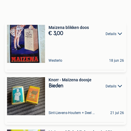
Maizena blikken doos
€ 3,00
Details
Westerlo
18 jun 26
Knorr - Maïzena doosje
Bieden
Details
Sint-Lievens-Houtem + Deel Oombergen
21 jul 26