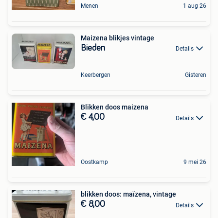
Menen
1 aug 26
Maizena blikjes vintage
Bieden
Details
Keerbergen
Gisteren
Blikken doos maizena
€ 4,00
Details
Oostkamp
9 mei 26
blikken doos: maïzena, vintage
€ 8,00
Details