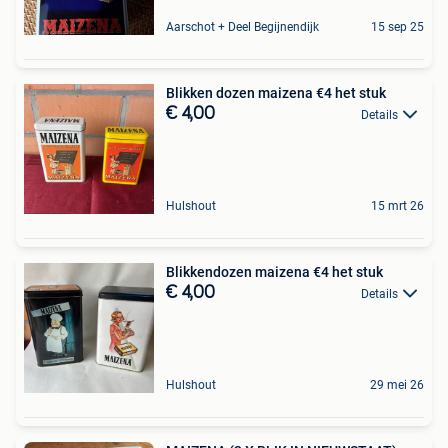
Aarschot + Deel Begijnendijk
15 sep 25
Blikken dozen maizena €4 het stuk
€ 4,00
Details
Hulshout
15 mrt 26
Blikkendozen maizena €4 het stuk
€ 4,00
Details
Hulshout
29 mei 26