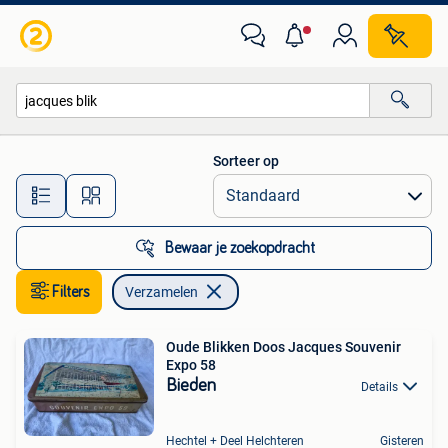
Verzamelen
Sorteer op
Alle afstanden…
Bewaar je zoekopdracht
Filters
Verzamelen
Oude Blikken Doos Jacques Souvenir
Expo 58
Bieden
Details
Hechtel + Deel Helchteren
Gisteren