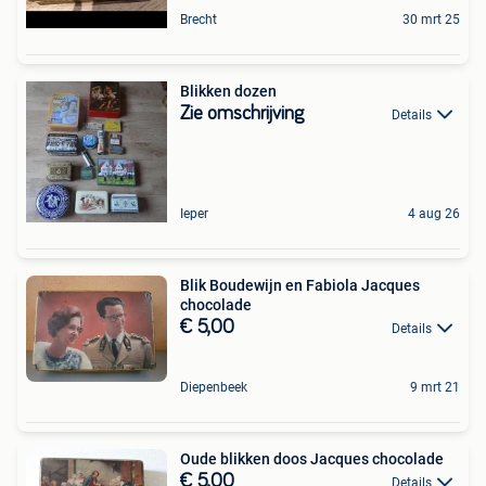
Brecht
30 mrt 25
Blikken dozen
Zie omschrijving
Details
Ieper
4 aug 26
Blik Boudewijn en Fabiola Jacques
chocolade
€ 5,00
Details
Diepenbeek
9 mrt 21
Oude blikken doos Jacques chocolade
€ 5,00
Details