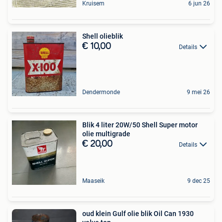
Kruisem
6 jun 26
Shell olieblik
€ 10,00
Details
Dendermonde
9 mei 26
Blik 4 liter 20W/50 Shell Super motor
olie multigrade
€ 20,00
Details
Maaseik
9 dec 25
oud klein Gulf olie blik Oil Can 1930