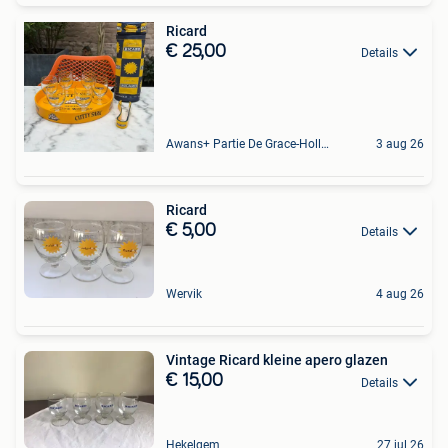
Ricard
€ 25,00
Details
Awans+ Partie De Grace-Hollogne
3 aug 26
Ricard
€ 5,00
Details
Wervik
4 aug 26
Vintage Ricard kleine apero glazen
€ 15,00
Details
Hekelgem
27 jul 26