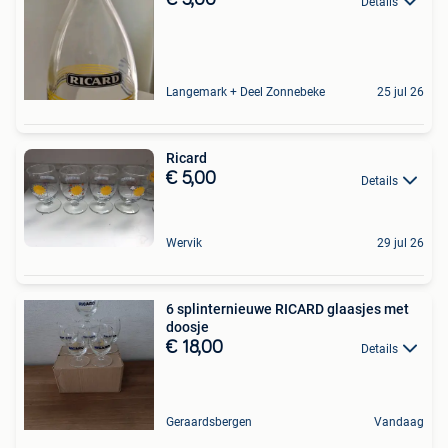
€ 5,00
Details
Langemark + Deel Zonnebeke
25 jul 26
Ricard
€ 5,00
Details
Wervik
29 jul 26
6 splinternieuwe RICARD glaasjes met
doosje
€ 18,00
Details
Geraardsbergen
Vandaag