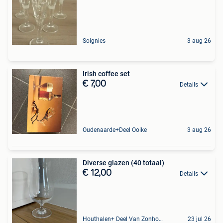
Soignies
3 aug 26
Irish coffee set
€ 7,00
Details
Oudenaarde+Deel Ooike
3 aug 26
Diverse glazen (40 totaal)
€ 12,00
Details
Houthalen+ Deel Van Zonhoven En Zolder
23 jul 26