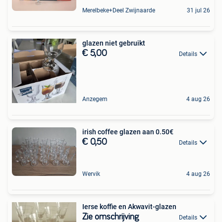
Merelbeke+Deel Zwijnaarde
31 jul 26
glazen niet gebruikt
€ 5,00
Details
Anzegem
4 aug 26
irish coffee glazen aan 0.50€
€ 0,50
Details
Wervik
4 aug 26
Ierse koffie en Akwavit-glazen
Zie omschrijving
Details