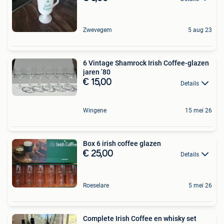
Zwevegem
5 aug 23
6 Vintage Shamrock Irish Coffee-glazen
jaren ’80
€ 15,00
Details
Wingene
15 mei 26
Box 6 irish coffee glazen
€ 25,00
Details
Roeselare
5 mei 26
Complete Irish Coffee en whisky set