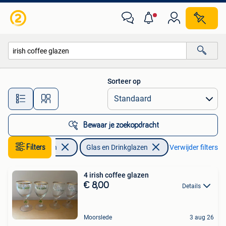
Glas en Drinkglazen
Sorteer op
Alle afstanden…
Bewaar je zoekopdracht
Verzamelen
Filters
Glas en Drinkglazen
Verwijder filters
4 irish coffee glazen
€ 8,00
Details
Moorslede
3 aug 26