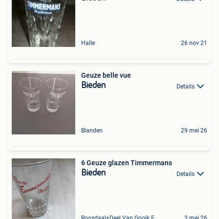
Halle
26 nov 21
Geuze belle vue
Bieden
Details
Blanden
29 mei 26
6 Geuze glazen Timmermans
Bieden
Details
Roosdaal+Deel Van Gooik En Sint-Kwintens-Lennik
3 mei 26