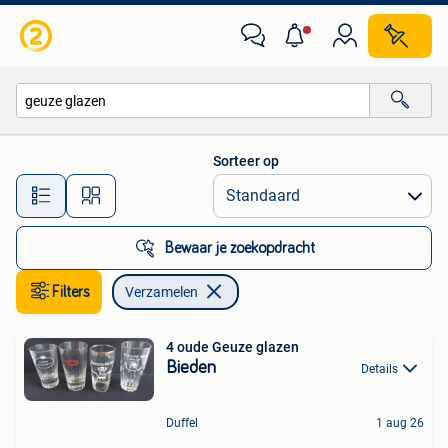
Verzamelen
Sorteer op
Alle afstanden…
Bewaar je zoekopdracht
Filters
Verzamelen
4 oude Geuze glazen
Bieden
Details
Duffel
1 aug 26