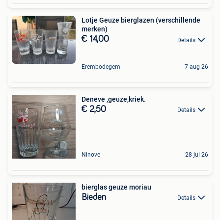
Lotje Geuze bierglazen (verschillende
merken)
€ 14,00
Details
Erembodegem
7 aug 26
Deneve ,geuze,kriek.
€ 2,50
Details
Ninove
28 jul 26
bierglas geuze moriau
Bieden
Details