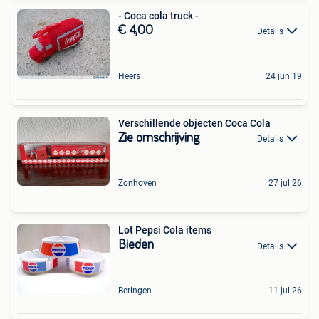
- Coca cola truck -
€ 4,00
Details
Heers
24 jun 19
Verschillende objecten Coca Cola
Zie omschrijving
Details
Zonhoven
27 jul 26
Lot Pepsi Cola items
Bieden
Details
Beringen
11 jul 26