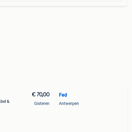
€ 70,00
Fed
abel &
Gisteren
Antwerpen