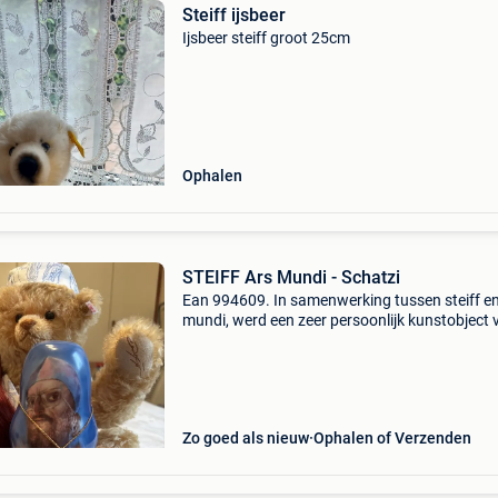
Steiff ijsbeer
Ijsbeer steiff groot 25cm
Ophalen
STEIFF Ars Mundi - Schatzi
Ean 994609. In samenwerking tussen steiff en
mundi, werd een zeer persoonlijk kunstobject 
prof. Ernst fuchs als symbool van liefde,
geborgenheid en moederlijke zorg uitgebracht 
2002. De ted
Zo goed als nieuw
Ophalen of Verzenden