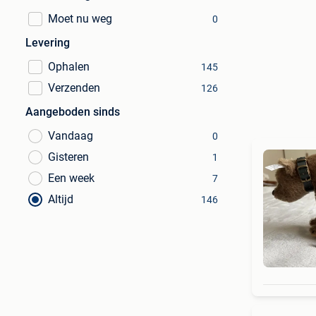
Moet nu weg
0
Levering
Ophalen
145
Verzenden
126
Aangeboden sinds
Vandaag
0
Gisteren
1
Een week
7
Altijd
146