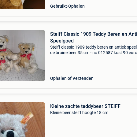
Gebruikt
Ophalen
Steiff Classic 1909 Teddy Beren en Ant
Speelgoed
Steiff classic 1909 teddy beren en antiek spee
de bruine beer 35 cm - no 012587 kost 90 eur
grote beer 43 cm no 406256 -0166-43 kost 13
euro de middel grote beer 35 cm no 406225 - 
35 ko
Ophalen of Verzenden
Kleine zachte teddybeer STEIFF
Kleine beer steiff hoogte 18 cm