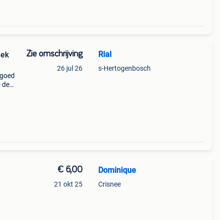
Zie omschrijving
Rial
iek
26 jul 26
s-Hertogenbosch
lgoed
o de
0
0166-
€ 6,00
Dominique
21 okt 25
Crisnee