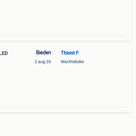
Bieden
Thiont F
 LED
2 aug 26
Wachtebeke
cht,