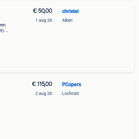
€ 50,00
christel
1 aug 26
Alken
een
t).
31)
mplee
€ 115,00
PCopers
2 aug 26
Lochristi