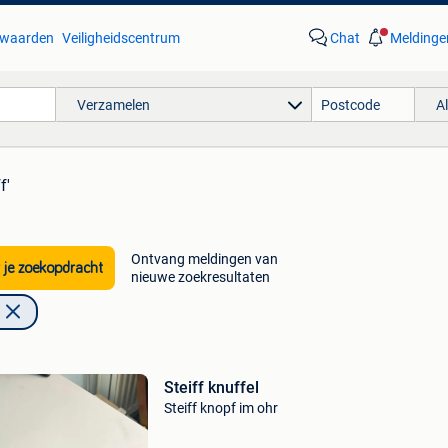
waarden
Veiligheidscentrum
Chat
Meldinge
Verzamelen
A
f'
Ontvang meldingen van
 je zoekopdracht
nieuwe zoekresultaten
Steiff knuffel
Steiff knopf im ohr