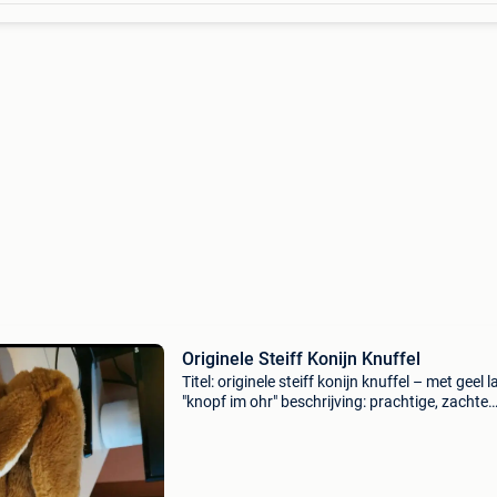
Originele Steiff Konijn Knuffel
Titel: originele steiff konijn knuffel – met geel l
"knopf im ohr" beschrijving: prachtige, zachte
bruine konijnenknuffel van het bekende
kwaliteitsmerk steiff. Het konijn ligt in