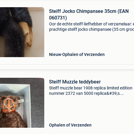
Steiff Jocko Chimpansee 35cm (EAN
060731)
Oor de echte steiff-liefhebber of verzamelaar: 
prachtige steiff jocko chimpansee (35 cm groo
Dit specifieke model (artikelnummer ean 0607
verkeert in absolute topstaat en is volledig co
Nieuw
Ophalen of Verzenden
Steiff Muzzle teddybeer
Steiff muzzle bear 1908 replica limited edition
nummer 2372 van 5000 replica&#39;s.
Gemodelleerd naar het origineel uit 1908.
Donkerbruin. Met certificaat van echtheid en
originele doos. Hoogte 35
Ophalen of Verzenden