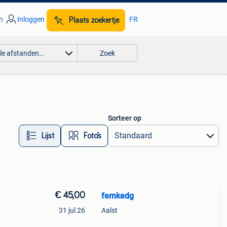
n
Inloggen
FR
Plaats zoekertje
lle afstanden…
Zoek
Sorteer op
Lijst
Foto’s
€ 45,00
femkedg
31 jul 26
Aalst