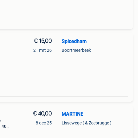
€ 15,00
Spicedham
21 mrt 26
Boortmeerbeek
€ 40,00
MARTINE
r
8 dec 25
Lissewege ( & Zeebrugge )
h 40