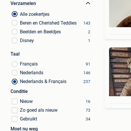
Verzamelen
Alle zoekertjes
Beren en Cherished Teddies
143
Beelden en Beeldjes
2
Disney
1
Taal
Français
91
Nederlands
146
Nederlands & Français
237
Conditie
Nieuw
16
Zo goed als nieuw
73
Gebruikt
34
Moet nu weg