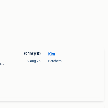
€ 150,00
Kim
2 aug 26
Berchem
m.
ren.