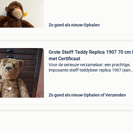
Zo goed als nieuw
Ophalen
Grote Steiff Teddy Replica 1907 70 cm
met Certificaat
Voor de serieuze verzamelaar: een prachtige,
imposante steiff teddybeer replica 1907 (ean
406010) uit het jaar 1993. Dit is een van de
grootste replica beren die steiff heeft uitgebra
met een indr
Zo goed als nieuw
Ophalen of Verzenden