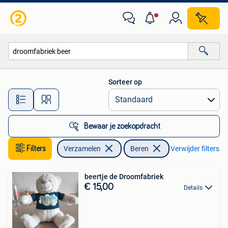
Beren en Cherished Teddies
Sorteer op
Alle afstanden…
Bewaar je zoekopdracht
Filters
Verzamelen
Beren
Verwijder filters
beertje de Droomfabriek
€ 15,00
Details