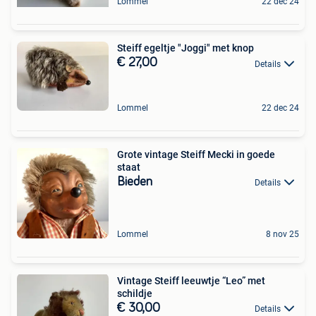
Lommel
22 dec 24
Steiff egeltje "Joggi" met knop
€ 27,00
Details
Lommel
22 dec 24
Grote vintage Steiff Mecki in goede
staat
Bieden
Details
Lommel
8 nov 25
Vintage Steiff leeuwtje “Leo” met
schildje
€ 30,00
Details