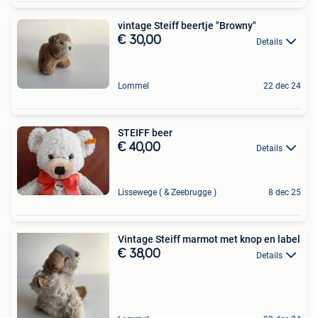
vintage Steiff beertje "Browny"
€ 30,00
Details
Lommel
22 dec 24
STEIFF beer
€ 40,00
Details
Lissewege ( & Zeebrugge )
8 dec 25
Vintage Steiff marmot met knop en label
€ 38,00
Details