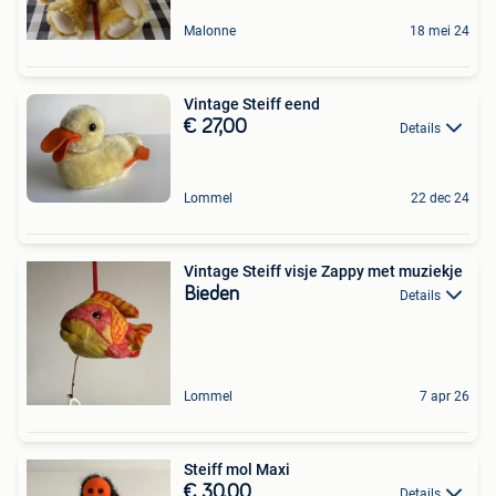
Malonne
18 mei 24
Vintage Steiff eend
€ 27,00
Details
Lommel
22 dec 24
Vintage Steiff visje Zappy met muziekje
Bieden
Details
Lommel
7 apr 26
Steiff mol Maxi
€ 30,00
Details