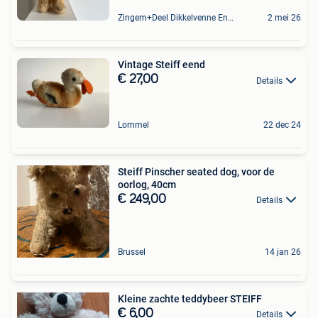
Zingem+Deel Dikkelvenne En Nederzwalm-Hermelgem
2 mei 26
Vintage Steiff eend
€ 27,00
Details
Lommel
22 dec 24
Steiff Pinscher seated dog, voor de
oorlog, 40cm
€ 249,00
Details
Brussel
14 jan 26
Kleine zachte teddybeer STEIFF
€ 6,00
Details