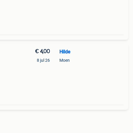
€ 4,00
Hilde
8 jul 26
Moen