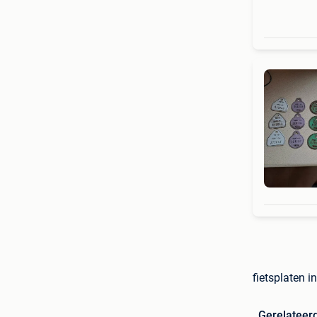
fietsplaten 
Gerelateer