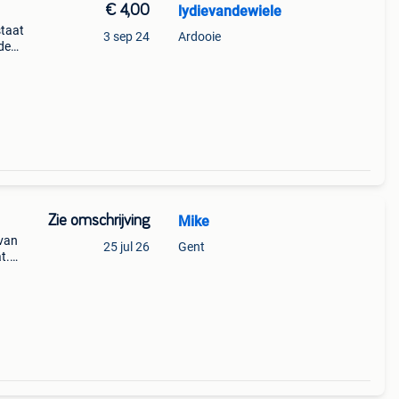
€ 4,00
lydievandewiele
staat
3 sep 24
Ardooie
de
Zie omschrijving
Mike
 van
25 jul 26
Gent
t.