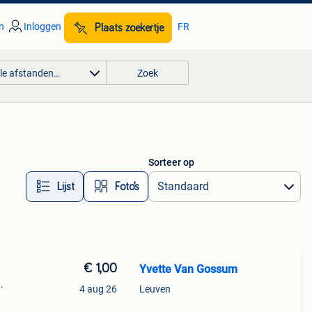
n
Inloggen
FR
Plaats zoekertje
lle afstanden…
Zoek
Sorteer op
Lijst
Foto’s
€ 1,00
Yvette Van Gossum
.
4 aug 26
Leuven