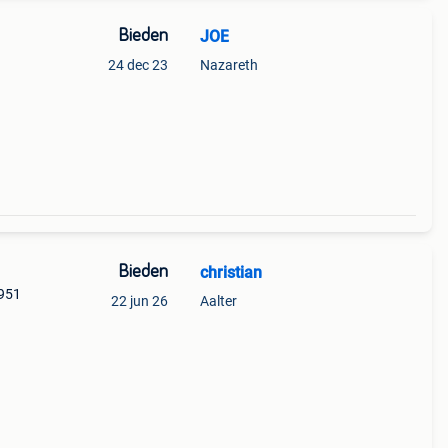
Bieden
JOE
24 dec 23
Nazareth
Bieden
christian
1951
22 jun 26
Aalter