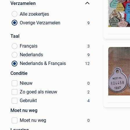
Verzamelen
Alle zoekertjes
Overige Verzamelen
9
Taal
Français
3
Nederlands
9
Nederlands & Français
12
Conditie
Nieuw
0
Zo goed als nieuw
2
Gebruikt
4
Moet nu weg
Moet nu weg
0