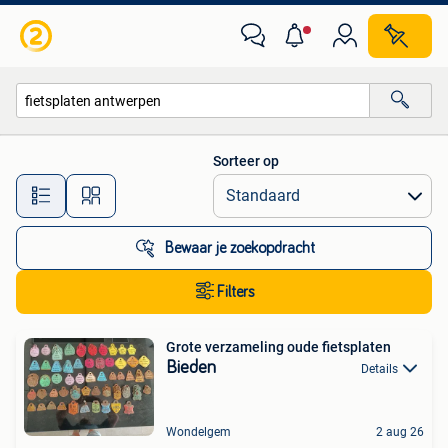
Alle categorieën…
Sorteer op
Alle afstanden…
Bewaar je zoekopdracht
Filters
Grote verzameling oude fietsplaten
Bieden
Details
Wondelgem
2 aug 26