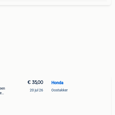
€ 35,00
Honda
 een
20 jul 26
Oostakker
e