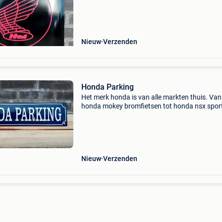
kabushiki is een japanse fabrikant van auto's,
motorf
Nieuw
Verzenden
Honda Parking
Het merk honda is van alle markten thuis. Van
honda mokey bromfietsen tot honda nsx spor
en van nog veel meer auto’s, motorfietsen, sc
en bromfietsen. Heeft u zelf ook een honda? D
Nieuw
Verzenden