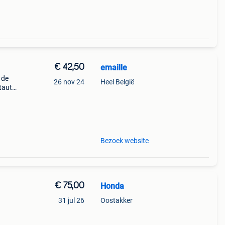
€ 42,50
emaille
 de
26 nov 24
Heel België
tauto
ooters
an is
Bezoek website
€ 75,00
Honda
31 jul 26
Oostakker