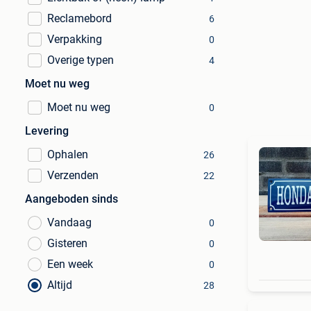
Reclamebord
6
Verpakking
0
Overige typen
4
Moet nu weg
Moet nu weg
0
Levering
Ophalen
26
Verzenden
22
Aangeboden sinds
Vandaag
0
Gisteren
0
Een week
0
Altijd
28