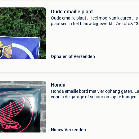
Oude emaille plaat .
Oude emaille plaat . Heel mooi van kleuren . Is
plaatsen in het blauw bijgewerkt . Zie foto&#39
Ophalen of Verzenden
Honda
Honda emaille bord met vier ophang gaten. L
voor in de garage of schuur om op te hangen.
de echte honda liefhebbers. Honda giken kog
kabushiki is een japanse fabrikant van auto's,
motorf
Nieuw
Verzenden