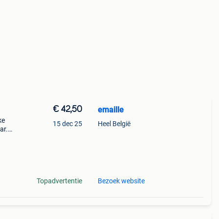
€ 42,50
emaille
ke
15 dec 25
Heel België
ar.
ld
Topadvertentie
Bezoek website