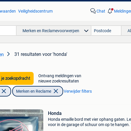
waarden
Veiligheidscentrum
Chat
Meldinge
Merken en Reclamevoorwerpen
A
31 resultaten
voor 'honda'
en
Ontvang meldingen van
 je zoekopdracht
nieuwe zoekresultaten
Merken en Reclame
Verwijder filters
Honda
Honda emaille bord met vier ophang gaten. L
voor in de garage of schuur om op te hangen.
de echte honda liefhebbers. Honda giken kog