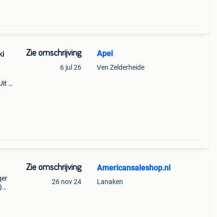
Zie omschrijving
Apel
ki
6 jul 26
Ven Zelderheide
Uit de
helm.
200
Zie omschrijving
Americansaleshop.nl
ger
26 nov 24
Lanaken
)