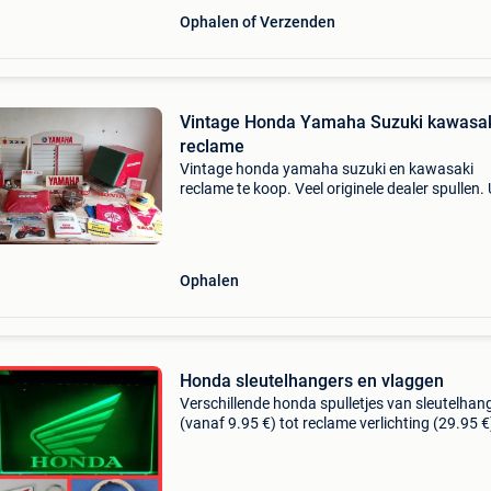
Ophalen of Verzenden
Vintage Honda Yamaha Suzuki kawasa
reclame
Vintage honda yamaha suzuki en kawasaki
reclame te koop. Veel originele dealer spullen. 
jaren 70 80. Van microfiche reader tot africa 
Stuur bij interesse een mail. Atc big wheel bw
bw3
Ophalen
Honda sleutelhangers en vlaggen
Verschillende honda spulletjes van sleutelhan
(vanaf 9.95 €) tot reclame verlichting (29.95 €
maar ook leuke thermometers (blik (15 €) of
emaillen (vanaf 39.95 €)) maar koffie