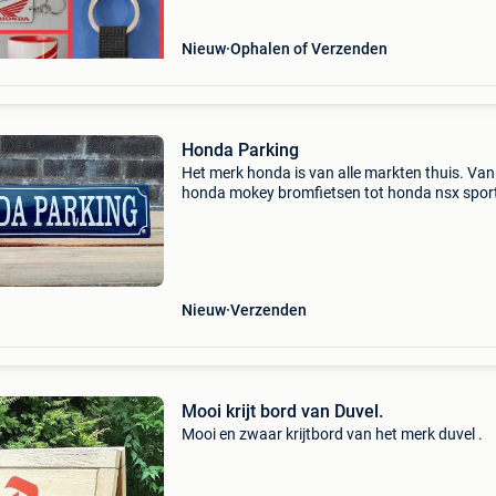
Nieuw
Ophalen of Verzenden
Honda Parking
Het merk honda is van alle markten thuis. Van
honda mokey bromfietsen tot honda nsx spor
en van nog veel meer auto’s, motorfietsen, sc
en bromfietsen. Heeft u zelf ook een honda? D
Nieuw
Verzenden
Mooi krijt bord van Duvel.
Mooi en zwaar krijtbord van het merk duvel .