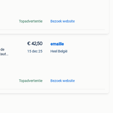
Topadvertentie
Bezoek website
€ 42,50
emaille
 de
15 dec 25
Heel België
tauto
ooters
an is
Topadvertentie
Bezoek website