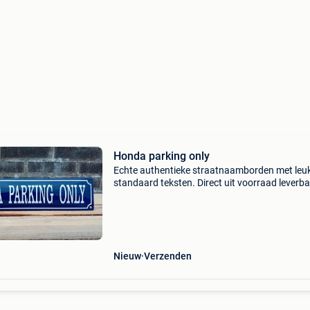
Honda parking only
Echte authentieke straatnaamborden met leu
standaard teksten. Direct uit voorraad leverba
Een geweldig geschenk voor de echt auto-
motor/traktor liefhebber. Afm. 33X8 cm. Gebo
van vorm.
Nieuw
Verzenden