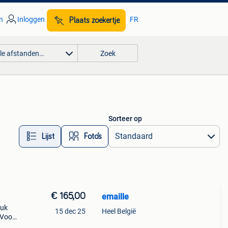
n
Inloggen
FR
Plaats zoekertje
lle afstanden…
Zoek
Sorteer op
Lijst
Foto’s
€ 165,00
emaille
euk
15 dec 25
Heel België
 Voor
yo