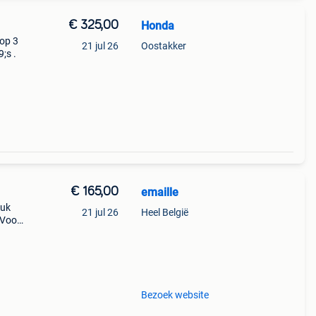
€ 325,00
Honda
 op 3
21 jul 26
Oostakker
;s .
€ 165,00
emaille
euk
21 jul 26
Heel België
 Voor
yo
Bezoek website