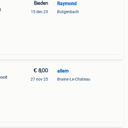
Bieden
Raymond
t
15 dec 25
Butgenbach
€ 8,00
allem
nooit
27 nov 25
Braine-Le-Chateau