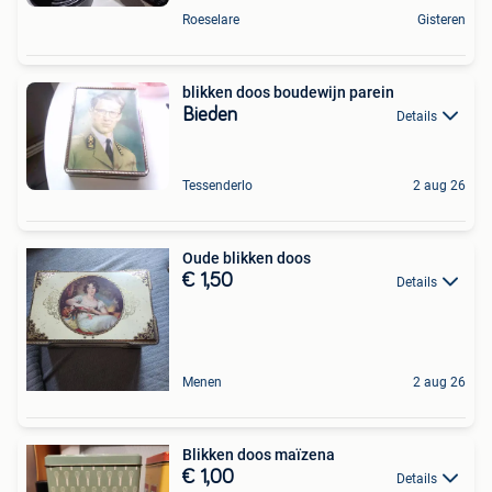
Roeselare
Gisteren
blikken doos boudewijn parein
Bieden
Details
Tessenderlo
2 aug 26
Oude blikken doos
€ 1,50
Details
Menen
2 aug 26
Blikken doos maïzena
€ 1,00
Details