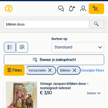
Blikken
Sorteer op
Alle afstanden…
Bewaar je zoekopdracht
Filters
Verzamelen
Blikken
Verwijder filters
Vintage Jacques blikken doos –
nostalgisch tafereel
€ 3,50
Details