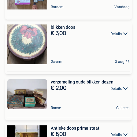
Bornem
Vandaag
blikken doos
€ 3,00
Details
Gavere
3 aug 26
verzameling oude blikken dozen
€ 2,00
Details
Ronse
Gisteren
Antieke doos prima staat
€ 6,00
Details