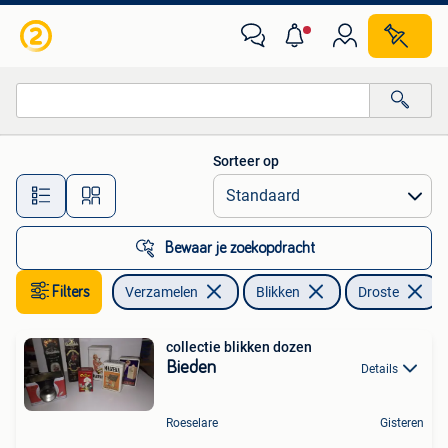
Blikken
Sorteer op
Alle afstanden…
Bewaar je zoekopdracht
Filters
Verzamelen
Blikken
Droste
V
collectie blikken dozen
Bieden
Details
Roeselare
Gisteren