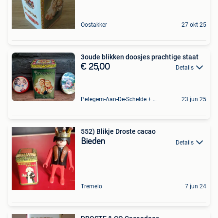
Oostakker
27 okt 25
3oude blikken doosjes prachtige staat
€ 25,00
Details
Petegem-Aan-De-Schelde + Deel Van Oudenaarde
23 jun 25
552) Blikje Droste cacao
Bieden
Details
Tremelo
7 jun 24