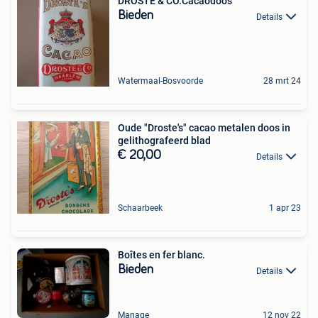
DROSTE & CO.Cacaodoos
Bieden
Details
Watermaal-Bosvoorde
28 mrt 24
Oude "Droste's" cacao metalen doos in
gelithografeerd blad
€ 20,00
Details
Schaarbeek
1 apr 23
Boîtes en fer blanc.
Bieden
Details
Manage
12 nov 22