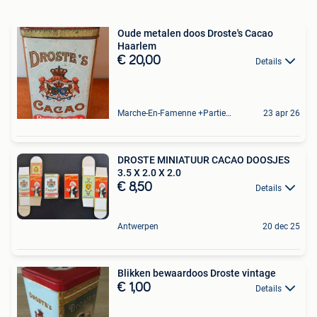
Oude metalen doos Droste's Cacao
Haarlem
€ 20,00
Details
Marche-En-Famenne +Partie De Baillonville Et Noiseux
23 apr 26
DROSTE MINIATUUR CACAO DOOSJES
3.5 X 2.0 X 2.0
€ 8,50
Details
Antwerpen
20 dec 25
Blikken bewaardoos Droste vintage
€ 1,00
Details