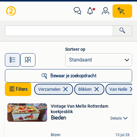
Blikken
Sorteer op
Alle afstanden…
Bewaar je zoekopdracht
Filters
Verzamelen
Blikken
Van Nelle
Vintage Van Melle Rotterdam
koekjesblik
Bieden
Details
Bilzen
13 jul 26