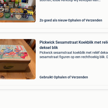
soorten, losse verkoop wij verkopen een
verzameling van oude en nieuwe bussen en bli
Het zijn de volgende soorten en merken : blik 
opdruk euromu
Zo goed als nieuw
Ophalen of Verzenden
Pickwick Sesamstraat Koekblik met reli
deksel blik
Pickwick sesamstraat koekblik met reliëf deks
sesamstraat figuren op een rechthoekig blik. 
heeft reliëf. Figuren op de deksel : koekiemonst
bert en ernie , pino , elmo. Pickwick koekblik a
Gebruikt
Ophalen of Verzenden