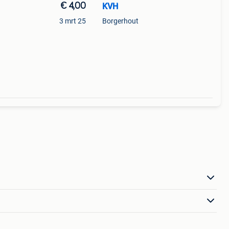
€ 4,00
KVH
3 mrt 25
Borgerhout