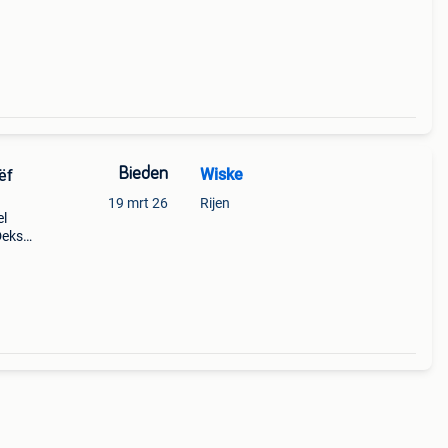
kken.
met
Bieden
Wiske
ëf
19 mrt 26
Rijen
el
Deksel
er,