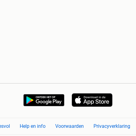
esvol
Help en info
Voorwaarden
Privacyverklaring