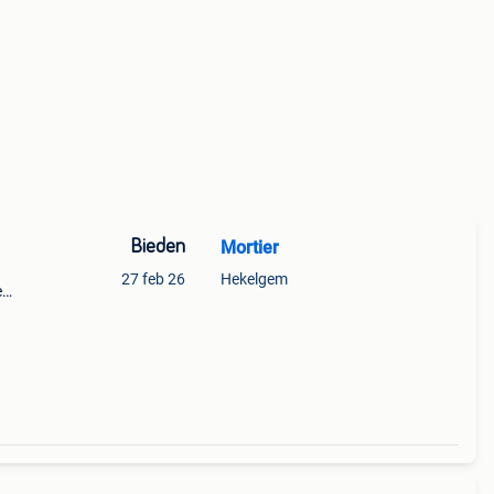
Bieden
Mortier
27 feb 26
Hekelgem
e
af te
voor