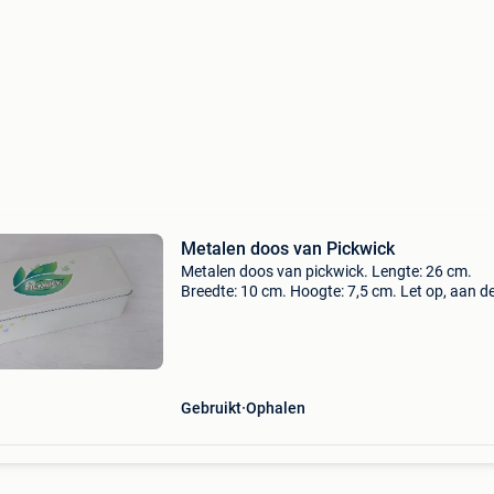
Metalen doos van Pickwick
Metalen doos van pickwick. Lengte: 26 cm.
Breedte: 10 cm. Hoogte: 7,5 cm. Let op, aan d
bovenkant een beetje bekrast (zie foto). Thuis 
halen (affligem). Of neem contact met me op 
een mogel
Gebruikt
Ophalen