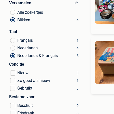
Verzamelen
Alle zoekertjes
Blikken
4
Taal
Français
1
Nederlands
4
Nederlands & Français
5
Conditie
Nieuw
0
Zo goed als nieuw
1
Gebruikt
3
Bestemd voor
Beschuit
0
Frisdrank
0