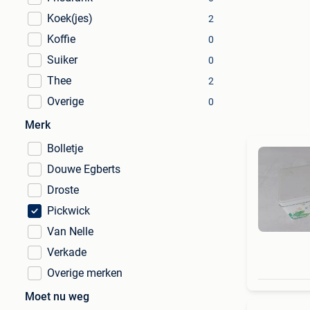
Koek(jes)
2
Koffie
0
Suiker
0
Thee
2
Overige
0
Merk
Bolletje
Douwe Egberts
Droste
Pickwick
Van Nelle
Verkade
Overige merken
Moet nu weg