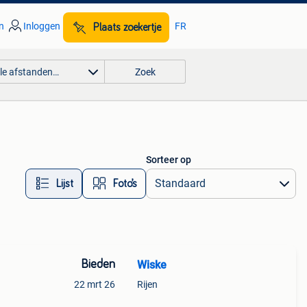
n
Inloggen
FR
Plaats zoekertje
lle afstanden…
Zoek
Sorteer op
Lijst
Foto’s
Bieden
Wiske
22 mrt 26
Rijen