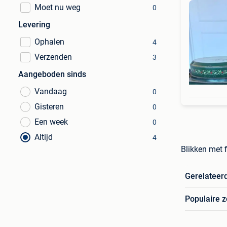
Moet nu weg
0
Levering
Ophalen
4
Verzenden
3
Aangeboden sinds
Vandaag
0
Gisteren
0
Een week
0
Altijd
4
Blikken met f
Gerelateer
Populaire 