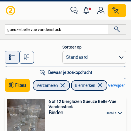
Biermerken
Sorteer op
Alle afstanden…
Bewaar je zoekopdracht
Filters
Verzamelen
Biermerken
Verwijder fil
6 of 12 bierglazen Gueuze Belle-Vue
Vandenstock
Bieden
Details