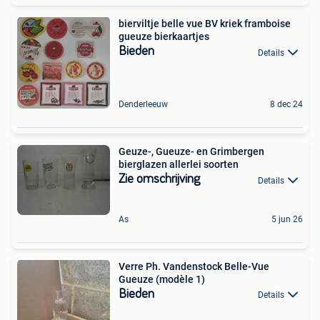
bierviltje belle vue BV kriek framboise
gueuze bierkaartjes
Bieden
Details
Denderleeuw
8 dec 24
Geuze-, Gueuze- en Grimbergen
bierglazen allerlei soorten
Zie omschrijving
Details
As
5 jun 26
Verre Ph. Vandenstock Belle-Vue
Gueuze (modèle 1)
Bieden
Details