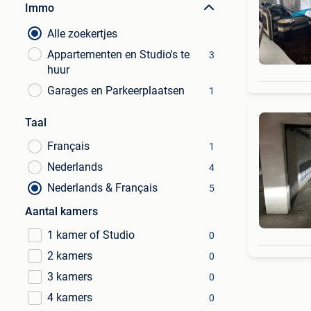
Immo
Alle zoekertjes
Appartementen en Studio's te
3
huur
Garages en Parkeerplaatsen
1
Taal
Français
1
Nederlands
4
Nederlands & Français
5
Aantal kamers
1 kamer of Studio
0
2 kamers
0
3 kamers
0
4 kamers
0