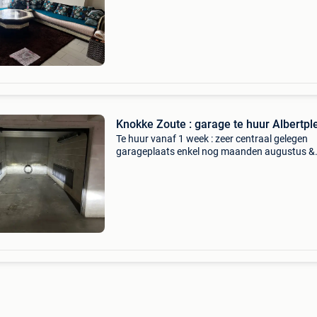
Knokke Zoute : garage te huur Albertpl
Te huur vanaf 1 week : zeer centraal gelegen
garageplaats enkel nog maanden augustus &
september gemakkelijke in - en uitrit zeer centr
ligging - onmiddellijk aan het albertplein (pla