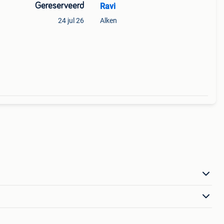
Gereserveerd
Ravi
24 jul 26
Alken