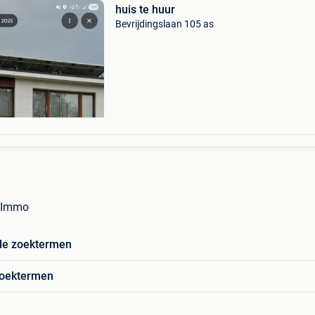
huis te huur
Bevrijdingslaan 105 as
n Immo
de zoektermen
zoektermen