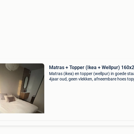
Matras + Topper (Ikea + Wellpur) 160x
Matras (ikea) en topper (wellpur) in goede sta
4jaar oud, geen vlekken, afneembare hoes top
die gewassen kan worden. Mogen weg omwill
aankoop nieuw bed.