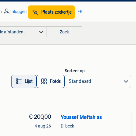
n
Inloggen
FR
Plaats zoekertje
lle afstanden…
Zoek
Sorteer op
Lijst
Foto’s
€ 200,00
Youssef Meftah as
4 aug 26
Dilbeek