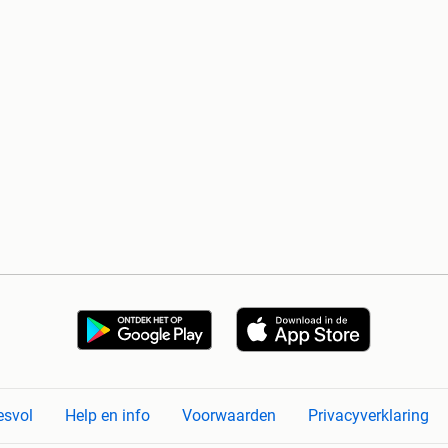
esvol
Help en info
Voorwaarden
Privacyverklaring