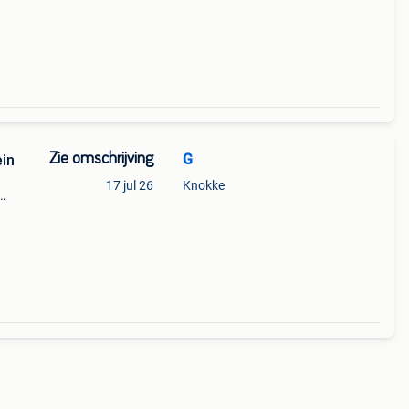
Zie omschrijving
G
ein
17 jul 26
Knokke
ale
ce m&#