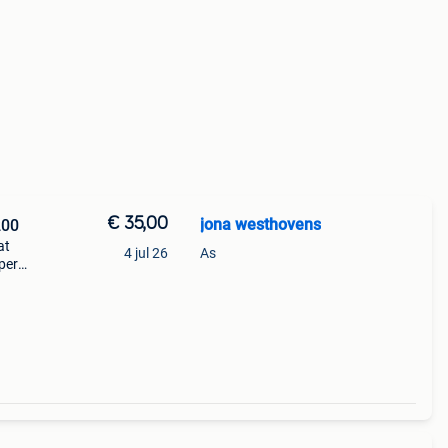
€ 35,00
jona westhovens
200
at
4 jul 26
As
per
e van