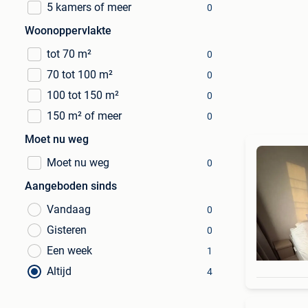
5 kamers of meer
0
Woonoppervlakte
tot 70 m²
0
70 tot 100 m²
0
100 tot 150 m²
0
150 m² of meer
0
Moet nu weg
Moet nu weg
0
Aangeboden sinds
Vandaag
0
Gisteren
0
Een week
1
Altijd
4