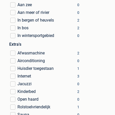
Aan zee
0
Aan meer of rivier
0
In bergen of heuvels
2
In bos
2
In wintersportgebied
0
Extra's
Afwasmachine
2
Airconditioning
0
Huisdier toegestaan
1
Internet
3
Jacuzzi
0
Kinderbed
2
Open haard
0
Rolstoelvriendelijk
1
Sauna
0