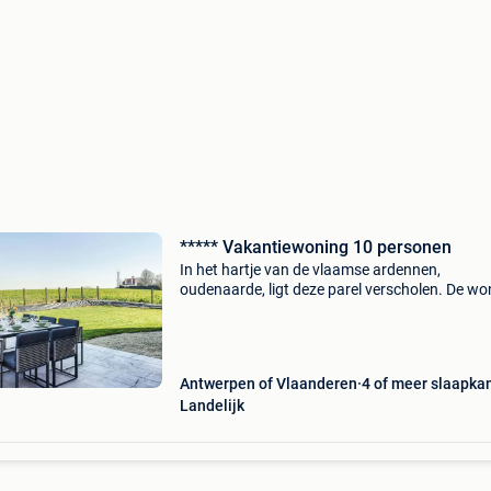
***** Vakantiewoning 10 personen
In het hartje van de vlaamse ardennen,
oudenaarde, ligt deze parel verscholen. De wo
biedt plaats voor 10 personen en beschikt ove
kamers met luxe 2 persoons boxspring en dub
bed op overloop
Antwerpen of Vlaanderen
4 of meer slaapka
Landelijk