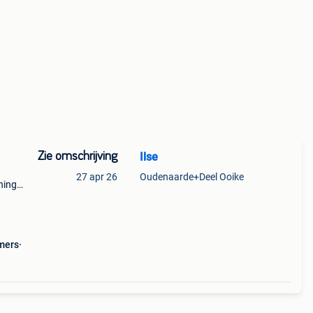
Zie omschrijving
Ilse
27 apr 26
Oudenaarde+Deel Ooike
ning
r 4
bel
mers