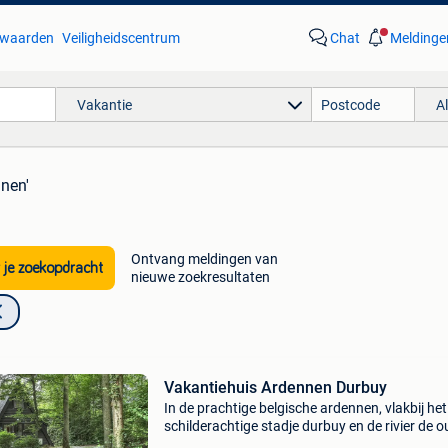
waarden
Veiligheidscentrum
Chat
Meldinge
Vakantie
A
nen'
Ontvang meldingen van
 je zoekopdracht
nieuwe zoekresultaten
Vakantiehuis Ardennen Durbuy
In de prachtige belgische ardennen, vlakbij het
schilderachtige stadje durbuy en de rivier de o
ligt ons vakantiehuis op het bungalowpark