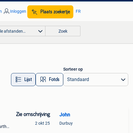
n
Inloggen
FR
Plaats zoekertje
lle afstanden…
Zoek
Sorteer op
Lijst
Foto’s
Zie omschrijving
John
2 okt 25
Durbuy
urthe,