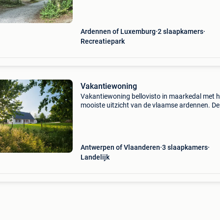
sunclass durbuy. Ons vakantiehuis biedt plaa
aan vijf
Ardennen of Luxemburg
2 slaapkamers
Recreatiepark
Vakantiewoning
Vakantiewoning bellovisto in maarkedal met h
mooiste uitzicht van de vlaamse ardennen. De
woning is gelegen in natuurgebied op de top 
een heuvel. U ziet kilometers ver over een prac
vallei
Antwerpen of Vlaanderen
3 slaapkamers
Landelijk