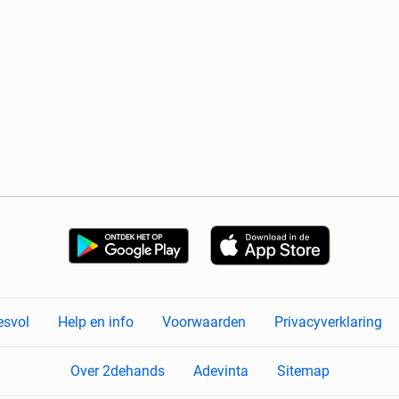
esvol
Help en info
Voorwaarden
Privacyverklaring
Over 2dehands
Adevinta
Sitemap