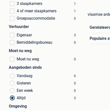
3 slaapkamers
1
4 of meer slaapkamers
1
vlaamse ard
Groepsaccommodatie
0
Verhuurder
Gerelateer
Eigenaar
3
Populaire 
Bemiddelingsbureau
0
Moet nu weg
Moet nu weg
0
Aangeboden sinds
Vandaag
0
Gisteren
0
Een week
0
Altijd
3
Omgeving