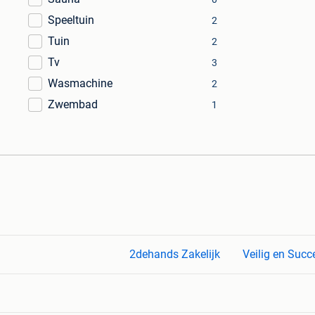
Speeltuin
2
Tuin
2
Tv
3
Wasmachine
2
Zwembad
1
2dehands Zakelijk
Veilig en Succ