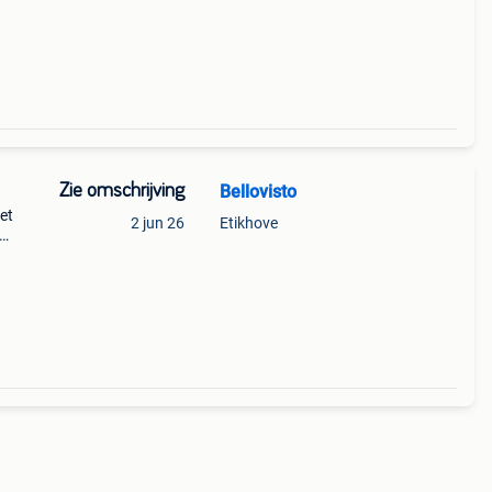
ts
Zie omschrijving
Bellovisto
et
2 jun 26
Etikhove
van
htige