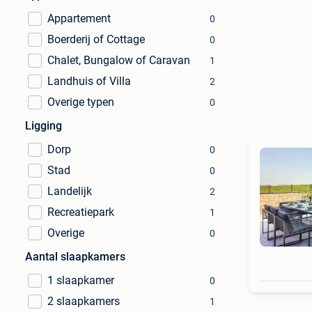
Appartement
0
Boerderij of Cottage
0
Chalet, Bungalow of Caravan
1
Landhuis of Villa
2
Overige typen
0
Ligging
Dorp
0
Stad
0
Landelijk
2
Recreatiepark
1
Overige
0
Aantal slaapkamers
1 slaapkamer
0
2 slaapkamers
1