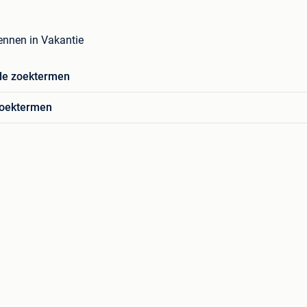
ennen in Vakantie
de zoektermen
zoektermen