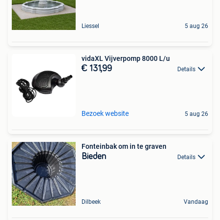
Liessel
5 aug 26
vidaXL Vijverpomp 8000 L/u
€ 131,99
Details
Bezoek website
5 aug 26
Fonteinbak om in te graven
Bieden
Details
Dilbeek
Vandaag