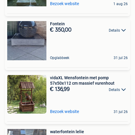
Bezoek website
1 aug 26
Fontein
€ 350,00
Details
Opglabbeek
31 jul 26
vidaXL Wensfontein met pomp
57x50x112 cm massief vurenhout
€ 136,99
Details
Bezoek website
31 jul 26
waterfontein lelie