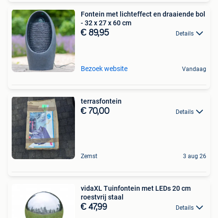
Fontein met lichteffect en draaiende bol
- 32 x 27 x 60 cm
€ 89,95
Details
Bezoek website
Vandaag
terrasfontein
€ 70,00
Details
Zemst
3 aug 26
vidaXL Tuinfontein met LEDs 20 cm
roestvrij staal
€ 47,99
Details