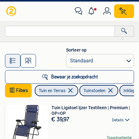
Tuinstoelen
Sorteer op
Alle afstanden…
Bewaar je zoekopdracht
Filters
Tuin en Terras
Tuinstoelen
Inklapb
Tuin Ligstoel Ijzer Textileen | Premium |
OP=OP
€ 39,97
Details
Topadvertentie