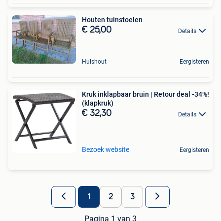
Houten tuinstoelen
€ 25,00
Details
Hulshout
Eergisteren
Kruk inklapbaar bruin | Retour deal -34%!
(klapkruk)
€ 32,30
Details
Bezoek website
Eergisteren
1
2
3
Pagina 1 van 3