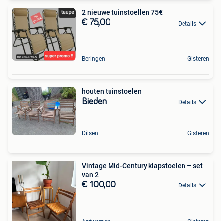
2 nieuwe tuinstoellen 75€
€ 75,00
Details
Beringen
Gisteren
houten tuinstoelen
Bieden
Details
Dilsen
Gisteren
Vintage Mid-Century klapstoelen – set
van 2
€ 100,00
Details