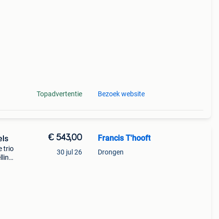
pen
Topadvertentie
Bezoek website
€ 543,00
Francis T'hooft
els
 trio
30 jul 26
Drongen
lling.
s (30,