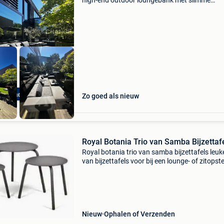
high-end outdoor loungebank met slimme
opbergruimte de walrus van extremis, ontwor
door dirk wynants, is veel meer dan een
loungebank. Deze iconisc
gh-end Outlet
Zo goed als nieuw
Royal Botania Trio van Samba Bijzettaf
Royal botania trio van samba bijzettafels leuke
van bijzettafels voor bij een lounge- of zitopste
Combinatie van 3 kleine ronde alum bijzettafel
35 & 40 ø) van royal botania. Telk
Nieuw
Ophalen of Verzenden