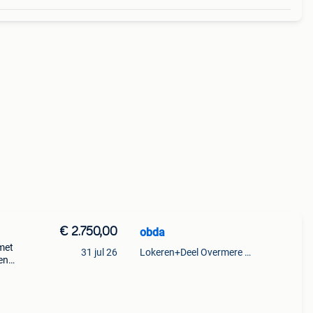
€ 2.750,00
obda
 met
31 jul 26
Lokeren+Deel Overmere En Zele
en
heel
s