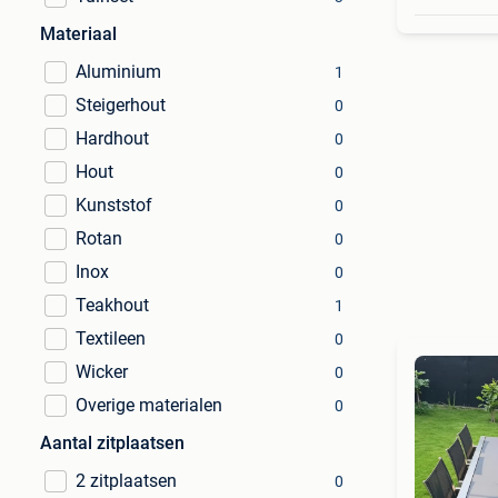
Materiaal
Aluminium
1
Steigerhout
0
Hardhout
0
Hout
0
Kunststof
0
Rotan
0
Inox
0
Teakhout
1
Textileen
0
Wicker
0
Overige materialen
0
Aantal zitplaatsen
2 zitplaatsen
0