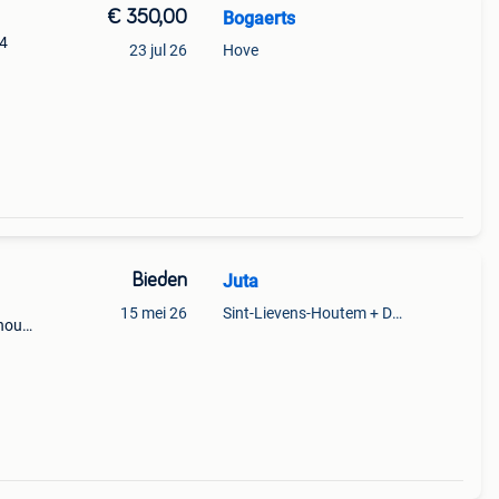
€ 350,00
Bogaerts
 4
23 jul 26
Hove
Bieden
Juta
15 mei 26
Sint-Lievens-Houtem + Deel Oombergen
rhoud