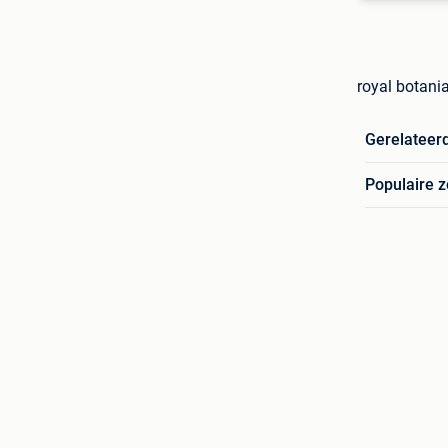
royal botani
Gerelateer
Populaire 