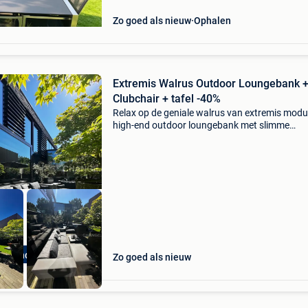
Zo goed als nieuw
Ophalen
Extremis Walrus Outdoor Loungebank 
Clubchair + tafel -40%
Relax op de geniale walrus van extremis modu
high-end outdoor loungebank met slimme
opbergruimte de walrus van extremis, ontwor
door dirk wynants, is veel meer dan een
loungebank. Deze iconisc
gh-end Outlet
Zo goed als nieuw