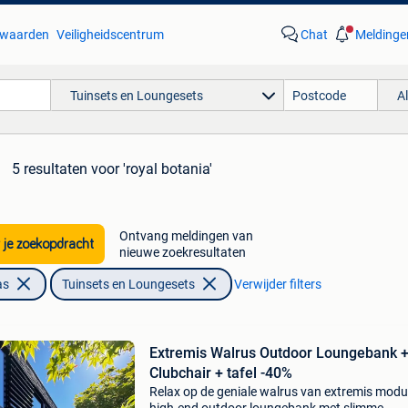
waarden
Veiligheidscentrum
Chat
Meldinge
Tuinsets en Loungesets
A
5 resultaten
voor 'royal botania'
Ontvang meldingen van
 je zoekopdracht
nieuwe zoekresultaten
as
Tuinsets en Loungesets
Verwijder filters
Extremis Walrus Outdoor Loungebank 
Clubchair + tafel -40%
Relax op de geniale walrus van extremis modu