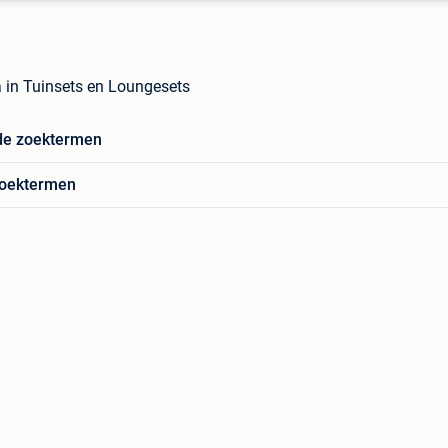
a in Tuinsets en Loungesets
de zoektermen
zoektermen