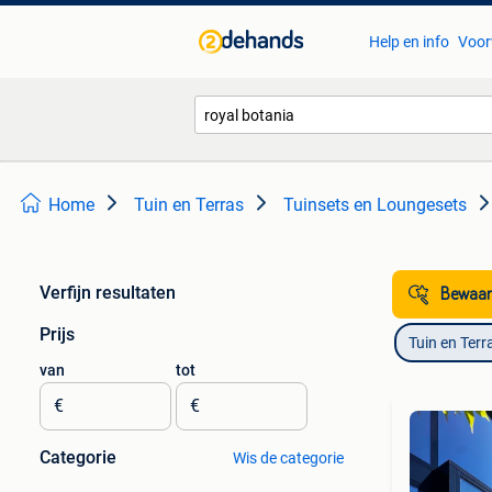
Help en info
Voor
Home
Tuin en Terras
Tuinsets en Loungesets
Verfijn resultaten
Bewaar
Prijs
Tuin en Terr
van
tot
€
€
Categorie
Wis de categorie