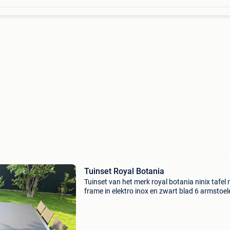
Tuinset Royal Botania
Tuinset van het merk royal botania ninix tafel
frame in elektro inox en zwart blad 6 armstoel
ook elektro inox frame en zwarte batyline kan 
het jaar buiten blijven staan huidige winkelprij