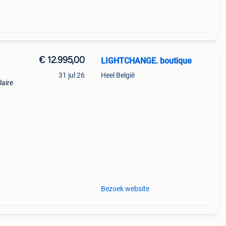
€ 12.995,00
LIGHTCHANGE. boutique
+
31 jul 26
Heel België
laire
pen
Bezoek website