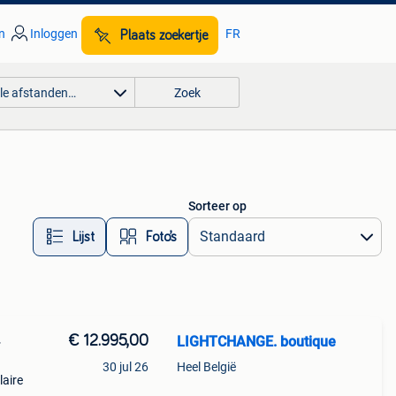
n
Inloggen
FR
Plaats zoekertje
lle afstanden…
Zoek
Sorteer op
Lijst
Foto’s
€ 12.995,00
LIGHTCHANGE. boutique
+
30 jul 26
Heel België
laire