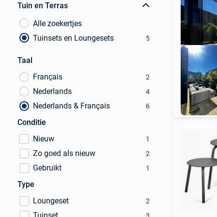
Tuin en Terras
Alle zoekertjes
Tuinsets en Loungesets
5
Taal
Français
2
Nederlands
4
Hi
Nederlands & Français
6
Conditie
Nieuw
1
Zo goed als nieuw
2
Gebruikt
1
Type
Loungeset
2
Tuinset
3